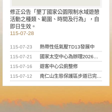
修正公告「墾丁國家公園限制水域遊憩
活動之種類、範圍、時間及行為」，自
即日生效。
115-07-28
115-07-23
熱帶性低氣壓TD13發展中
115-07-21
國家太空中心為辦理2026台灣盃火箭競賽，陸、海、空域警戒及協調相關事宜，因颱風備案事宜
115-07-16
遊客中心公廁整修
115-07-12
南仁山生態保護區步道已完成修復，自115年7月13日（星期一）起恢復開放入園，歡迎民眾依規定申請入園....