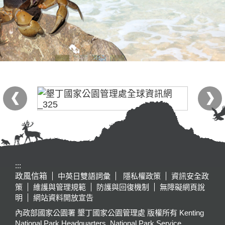
:::
政風信箱
中英日雙語詞彙
隱私權政策
資訊安全政
策
維護與管理規範
防護與回復機制
無障礙網頁說
明
網站資料開放宣告
內政部國家公園署 墾丁國家公園管理處 版權所有 Kenting
National Park Headquarters, National Park Service,