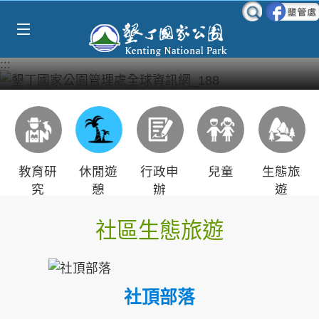
Select Language
▼
跳到主要內容區塊
:::
教育研
休閒遊
行政申
兒童
生態旅
究
憩
辦
遊
社區生態旅遊
社頂部落