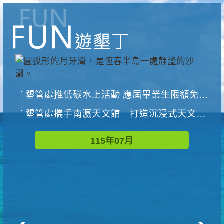
墾管處推低碳水上活動 應屆畢業生限額免費參加
墾管處攜手南瀛天文館 打造沉浸式天文探索營隊
115年07月