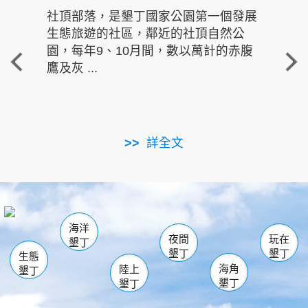
社頂部落，是墾丁國家公園第一個發展
龍水
生態旅遊的社區，鄰近的社頂自然公
的有
園，每年9、10月間，數以萬計的赤腹
重要
鷹及灰 ...
走進沁 
詳全文
南仁湖
龜山
海生館
滿州
出火
恆春
佳樂水
萬里桐
龍鑾潭自然中心
森林遊樂區
瓊麻館
南灣
關山
墾管處遊客中心
社頂公園
風吹沙
後壁湖
船帆石
白砂
海洋
龍磐公園
香蕉灣
貓鼻頭
砂島
龍坑
鵝鑾鼻
夜間
玩在
墾丁
墾丁
墾丁
生態
海角
陸上
墾丁
墾丁
墾丁