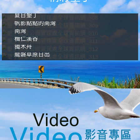
夏日墾丁
帆影點點的南灣
南灣
欖仁溪谷
獨木舟
龍磐草原日出