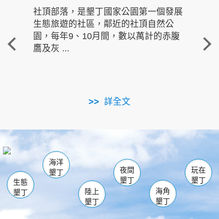
社頂部落，是墾丁國家公園第一個發展
龍水
生態旅遊的社區，鄰近的社頂自然公
的有
園，每年9、10月間，數以萬計的赤腹
重要
鷹及灰 ...
走進沁 
詳全文
南仁湖
龜山
海生館
滿州
出火
恆春
佳樂水
萬里桐
龍鑾潭自然中心
森林遊樂區
瓊麻館
南灣
關山
墾管處遊客中心
社頂公園
風吹沙
後壁湖
船帆石
白砂
海洋
龍磐公園
香蕉灣
貓鼻頭
砂島
龍坑
鵝鑾鼻
夜間
玩在
墾丁
墾丁
墾丁
生態
海角
陸上
墾丁
墾丁
墾丁