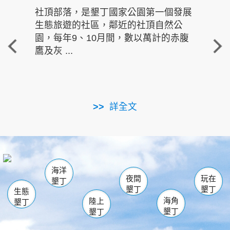
社頂部落，是墾丁國家公園第一個發展
龍水
生態旅遊的社區，鄰近的社頂自然公
的有
園，每年9、10月間，數以萬計的赤腹
重要
鷹及灰 ...
走進沁 
詳全文
南仁湖
龜山
海生館
滿州
出火
恆春
佳樂水
萬里桐
龍鑾潭自然中心
森林遊樂區
瓊麻館
南灣
關山
墾管處遊客中心
社頂公園
風吹沙
後壁湖
船帆石
白砂
海洋
龍磐公園
香蕉灣
貓鼻頭
砂島
龍坑
鵝鑾鼻
夜間
玩在
墾丁
墾丁
墾丁
生態
海角
陸上
墾丁
墾丁
墾丁