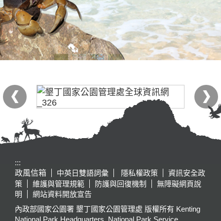
:::
政風信箱
中英日雙語詞彙
隱私權政策
資訊安全政
策
維護與管理規範
防護與回復機制
無障礙網頁說
明
網站資料開放宣告
內政部國家公園署 墾丁國家公園管理處 版權所有 Kenting
National Park Headquarters, National Park Service,