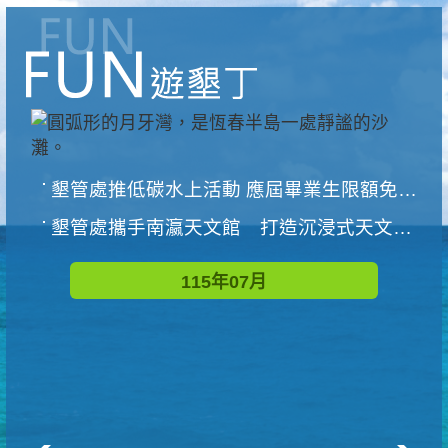
墾管處推低碳水上活動 應屆畢業生限額免費參加
墾管處攜手南瀛天文館 打造沉浸式天文探索營隊
115年07月