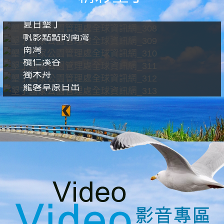
夏日墾丁
帆影點點的南灣
南灣
欖仁溪谷
獨木舟
龍磐草原日出