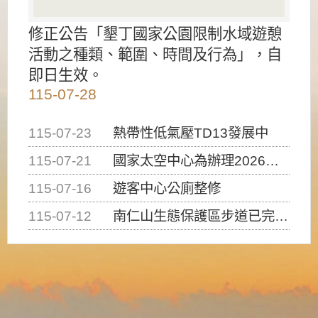
修正公告「墾丁國家公園限制水域遊憩
活動之種類、範圍、時間及行為」，自
即日生效。
115-07-28
115-07-23
熱帶性低氣壓TD13發展中
115-07-21
國家太空中心為辦理2026台灣盃火箭競賽，陸、海、空域警戒及協調相關事宜，因颱風備案事宜
115-07-16
遊客中心公廁整修
115-07-12
南仁山生態保護區步道已完成修復，自115年7月13日（星期一）起恢復開放入園，歡迎民眾依規定申請入園....