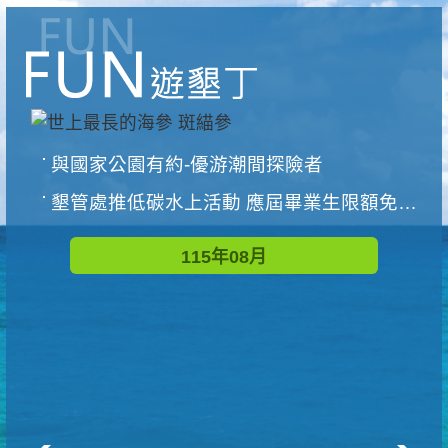
與國家公園有約-優游潮間探險者
墾管處推低碳水上活動 應屆畢業生限額免費參加
115年08月