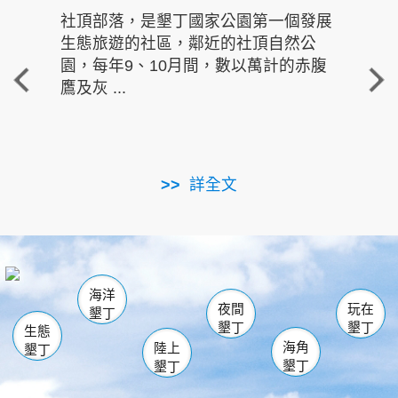
社頂部落，是墾丁國家公園第一個發展
龍水
生態旅遊的社區，鄰近的社頂自然公
的有
園，每年9、10月間，數以萬計的赤腹
重要
鷹及灰 ...
走進沁 
詳全文
南仁湖
龜山
海生館
滿州
出火
恆春
佳樂水
萬里桐
龍鑾潭自然中心
森林遊樂區
瓊麻館
南灣
關山
墾管處遊客中心
社頂公園
風吹沙
後壁湖
船帆石
白砂
海洋
龍磐公園
香蕉灣
貓鼻頭
砂島
龍坑
鵝鑾鼻
夜間
玩在
墾丁
墾丁
墾丁
生態
海角
陸上
墾丁
墾丁
墾丁