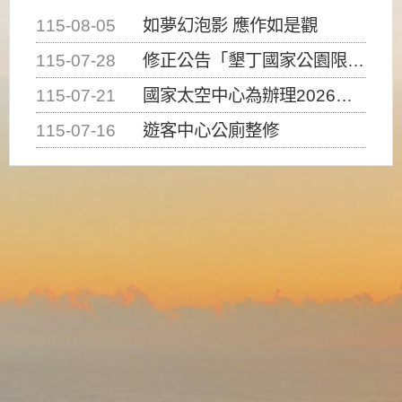
115-08-05
如夢幻泡影 應作如是觀
115-07-28
修正公告「墾丁國家公園限制水域遊憩活動之種類、範圍、時間及行為」，自即日生效。
115-07-21
國家太空中心為辦理2026台灣盃火箭競賽，陸、海、空域警戒及協調相關事宜，因颱風備案事宜
115-07-16
遊客中心公廁整修