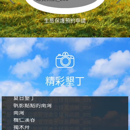
生態保護預約申請
精彩墾丁
夏日墾丁
帆影點點的南灣
南灣
欖仁溪谷
獨木舟