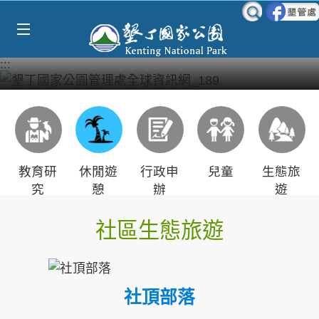
Select Language
▼
跳到主要內容區塊
:::
教育研
休閒遊
行政申
兒童
生態旅
究
憩
辦
遊
社區生態旅遊
社頂部落