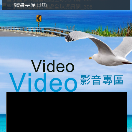
龍磐草原日出