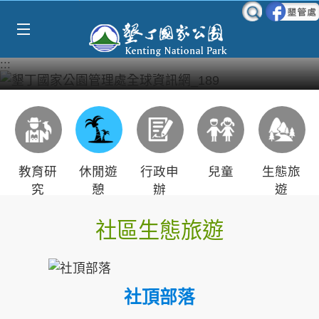
Select Language
▼
跳到主要內容區塊
:::
教育研
休閒遊
行政申
兒童
生態旅
究
憩
辦
遊
社區生態旅遊
社頂部落