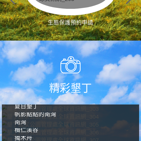
生態保護預約申請
精彩墾丁
夏日墾丁
帆影點點的南灣
南灣
欖仁溪谷
獨木舟