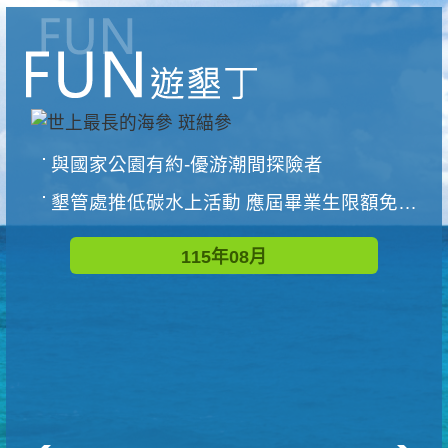
與國家公園有約-優游潮間探險者
墾管處推低碳水上活動 應屆畢業生限額免費參加
115年08月