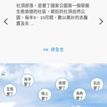
社頂部落，是墾丁國家公園第一個發展
龍水
生態旅遊的社區，鄰近的社頂自然公
的有
園，每年9、10月間，數以萬計的赤腹
重要
鷹及灰 ...
走進沁 
詳全文
南仁湖
龜山
海生館
滿州
出火
恆春
佳樂水
萬里桐
龍鑾潭自然中心
森林遊樂區
瓊麻館
南灣
關山
墾管處遊客中心
社頂公園
風吹沙
後壁湖
船帆石
白砂
海洋
龍磐公園
香蕉灣
貓鼻頭
砂島
龍坑
鵝鑾鼻
夜間
玩在
墾丁
墾丁
墾丁
生態
海角
陸上
墾丁
墾丁
墾丁