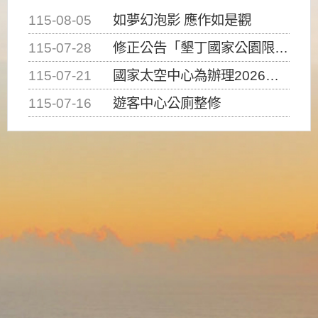
115-08-05
如夢幻泡影 應作如是觀
115-07-28
修正公告「墾丁國家公園限制水域遊憩活動之種類、範圍、時間及行為」，自即日生效。
115-07-21
國家太空中心為辦理2026台灣盃火箭競賽，陸、海、空域警戒及協調相關事宜，因颱風備案事宜
115-07-16
遊客中心公廁整修