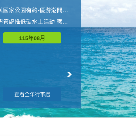
世界地球清潔日 墾管處辦理「2026年墾丁國家公園沙灘淨灘活動」
與國家公園有約-優游潮間探險者
墾管處推低碳水上活動 應屆畢業生限額免費參加
115年09月
115年08月
查看全年行事曆