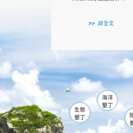
詳全文
龜山
海生館
出
恆春
萬里桐
龍鑾潭自
瓊麻館
關山
後壁
白砂
海洋
貓鼻
墾丁
生態
墾丁