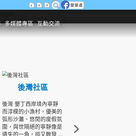
生態旅遊
務
多媒體專區
互動交流
後灣社區
國境之南生態文化發展協會
後灣 墾丁西岸境內寧靜
而淳樸的小漁村，優美的
龍坑地區為隆起的珊瑚礁
弧形沙灘、悠閒的度假氛
地形，由於地處鵝鑾鼻夾
圍，與世隔絕的寧靜像是
角的端點，冬季海浪拍打
遺失的一角，卻又散發 ...
著礁岸，旺盛的侵蝕作