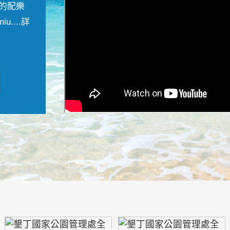
的配樂
....
詳