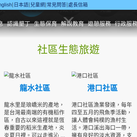
nglish
日本語
兒童網
常見問答
處長信箱
究
休閒遊憩
行政申辦
兒童
息
認識墾丁
生態保育
解說教育
遊憩服務
行政服
社區生態旅遊
龍水社區
港口社區
龍水里是琅嶠米的產地，
港口社區漁業發達，每年
是台灣最南端的有機稻作
四至五月的飛魚季活動，
區，自古以來這裡就是恆
讓人體會純樸的漁村生
春重要的稻米生產地，炎
活。港口溪出海口一帶，
炎夏日裡。可以走進沁 ...
擁有良好的淡水資源，支