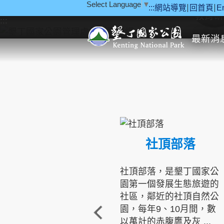
Select Language
▼
:::
網站導覽
回首頁
E
跳到主要內容區塊
教育研
:::
最新消
社頂部落
社頂部落，是墾丁國家公
園第一個發展生態旅遊的
社區，鄰近的社頂自然公
園，每年9、10月間，數
以萬計的赤腹鷹及灰 ...