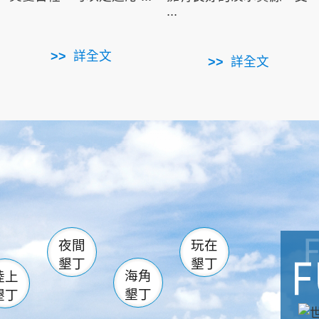
...
詳全文
詳全文
南仁湖
滿州
火
佳樂水
然中心
森林遊樂區
南灣
墾管處遊客中心
社頂公園
風吹沙
湖
船帆石
龍磐公園
香蕉灣
頭
砂島
龍坑
鵝鑾鼻
夜間
玩在
墾丁
墾丁
海角
陸上
墾丁
墾丁