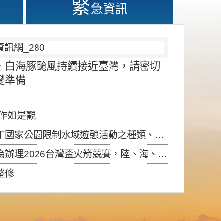
緊
急資訊
，白海豚颱風持續接近臺灣，請密切
變準備
應作如是觀
園限制水域遊憩活動之種類、範圍、時間及行為」，自即日生效。
6台灣盃火箭競賽，陸、海、空域警戒及協調相關事宜，因颱風備案事宜
整修