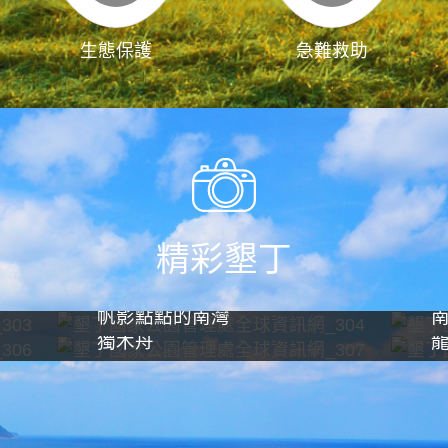
生態保護
急難救助
精彩墾丁
帆影點點的南灣
獨木舟