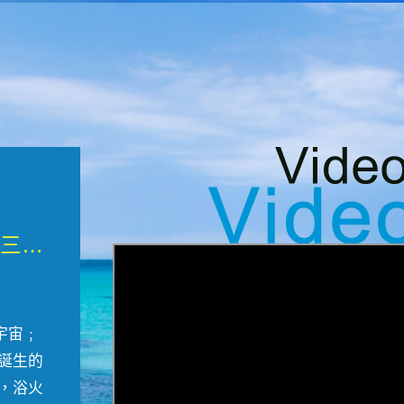
微觀墾丁三部曲 重生....
宇宙﹔
誕生的
，浴火