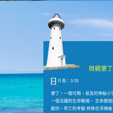
片長：3:35
墾丁，一個可親ヽ易及的神秘小
一個活躍的生命戰場， 生命歷經
歡欣ヽ死亡的考驗 終將在淬煉後