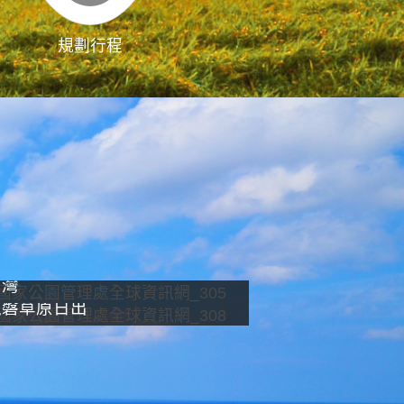
規劃行程
影像直播
南灣
龍磐草原日出