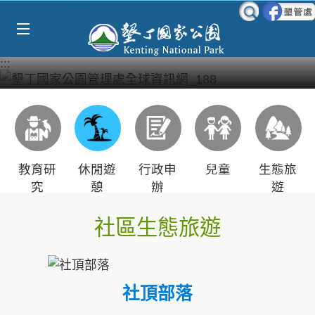
Select Language
▼
跳到主要內容區塊
:::
教育研
休閒遊
行政申
兒童
生態旅
究
憩
辦
遊
社區生態旅遊
社頂部落