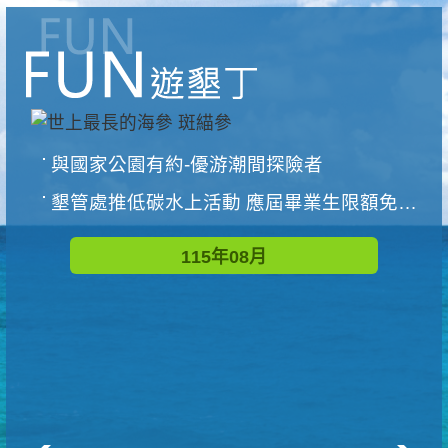
與國家公園有約-優游潮間探險者
墾管處推低碳水上活動 應屆畢業生限額免費參加
115年08月