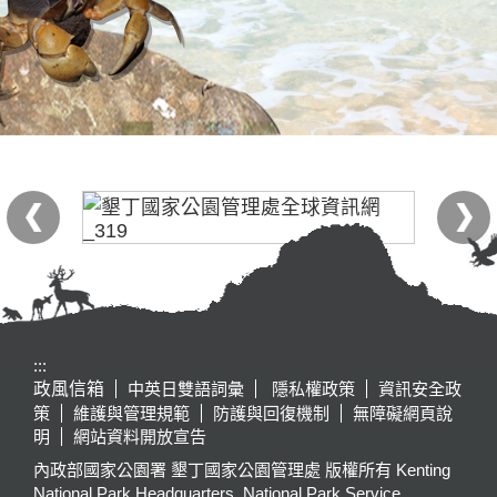
:::
政風信箱
中英日雙語詞彙
隱私權政策
資訊安全政
策
維護與管理規範
防護與回復機制
無障礙網頁說
明
網站資料開放宣告
內政部國家公園署 墾丁國家公園管理處 版權所有 Kenting
National Park Headquarters, National Park Service,