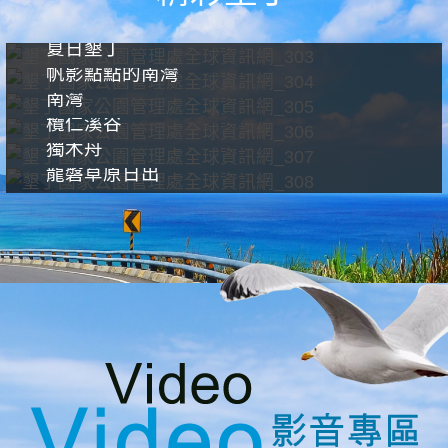
夏日墾丁
帆影點點的南灣
南灣
欖仁溪谷
獨木舟
龍磐草原日出