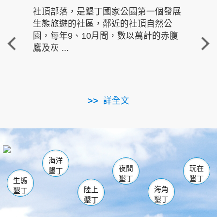
社頂部落，是墾丁國家公園第一個發展
龍水
生態旅遊的社區，鄰近的社頂自然公
的有
園，每年9、10月間，數以萬計的赤腹
重要
鷹及灰 ...
走進沁 
詳全文
南仁湖
龜山
海生館
滿州
出火
恆春
佳樂水
萬里桐
龍鑾潭自然中心
森林遊樂區
瓊麻館
南灣
關山
墾管處遊客中心
社頂公園
風吹沙
後壁湖
船帆石
白砂
海洋
龍磐公園
香蕉灣
貓鼻頭
砂島
龍坑
鵝鑾鼻
夜間
玩在
墾丁
墾丁
墾丁
生態
海角
陸上
墾丁
墾丁
墾丁