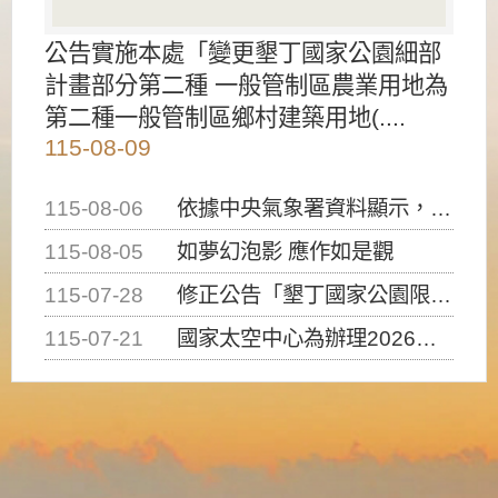
公告實施本處「變更墾丁國家公園細部
計畫部分第二種 一般管制區農業用地為
第二種一般管制區鄉村建築用地(....
115-08-09
115-08-06
依據中央氣象署資料顯示，白海豚颱風持續接近臺灣，請密切注意動向及早完成防災應變準備
115-08-05
如夢幻泡影 應作如是觀
115-07-28
修正公告「墾丁國家公園限制水域遊憩活動之種類、範圍、時間及行為」，自即日生效。
115-07-21
國家太空中心為辦理2026台灣盃火箭競賽，陸、海、空域警戒及協調相關事宜，因颱風備案事宜