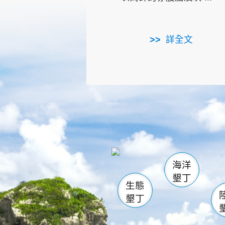
詳全文
龜山
海生館
出
恆春
萬里桐
龍鑾潭自
瓊麻館
關山
後壁
白砂
海洋
貓鼻
墾丁
生態
墾丁