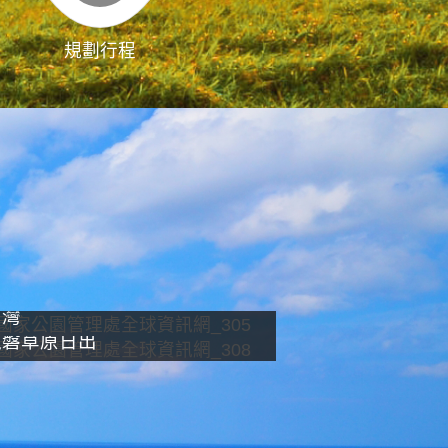
規劃行程
影像直播
南灣
龍磐草原日出