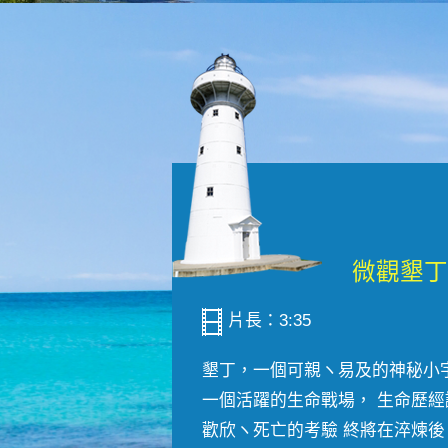
片長：3:35
墾丁，一個可親ヽ易及的神秘小
一個活躍的生命戰場， 生命歷經
歡欣ヽ死亡的考驗 終將在淬煉後