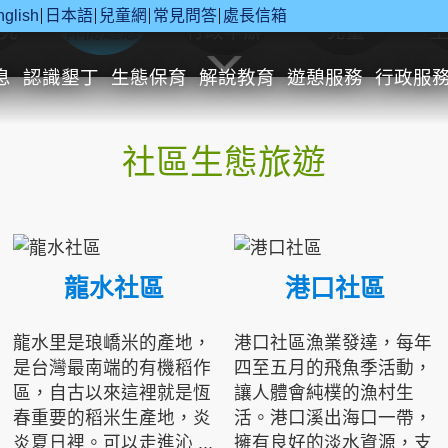
nglish
日本語
兒童網
常見問答
處長信箱
究
休閒遊憩
行政申辦
兒童
息
認識墾丁
生態保育
解說教育
遊憩服務
行政服
社區生態旅遊
龍水社區
港口社區
龍水里是琅嶠米的產地，
港口社區漁業發達，每年
是台灣最南端的有機稻作
四至五月的飛魚季活動，
區，自古以來這裡就是恆
讓人體會純樸的漁村生
春重要的稻米生產地，炎
活。港口溪出海口一帶，
炎夏日裡。可以走進沁 ...
擁有良好的淡水資源，支