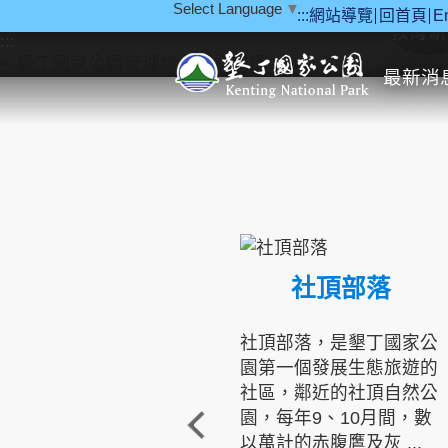
Select Language
▼
:::
網站導覽
回首頁
E
跳到主要內容區塊
教育研
:::
最新消
社頂部落
社頂部落，是墾丁國家公
園第一個發展生態旅遊的
社區，鄰近的社頂自然公
園，每年9、10月間，數
以萬計的赤腹鷹及灰 ...