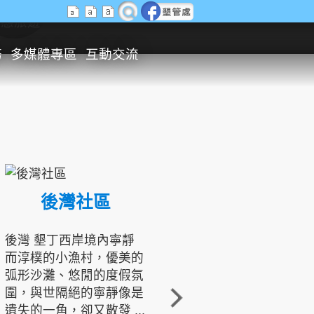
生態旅遊
務
多媒體專區
互動交流
後灣社區
國境之南生態文化發展協會
後灣 墾丁西岸境內寧靜
而淳樸的小漁村，優美的
龍坑地區為隆起的珊瑚礁
弧形沙灘、悠閒的度假氛
地形，由於地處鵝鑾鼻夾
圍，與世隔絕的寧靜像是
角的端點，冬季海浪拍打
遺失的一角，卻又散發 ...
著礁岸，旺盛的侵蝕作