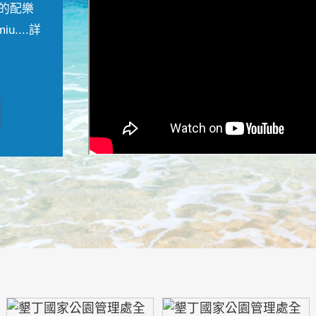
的配樂
....
詳