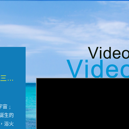
微觀墾丁三部曲 重生....
宇宙﹔
誕生的
，浴火