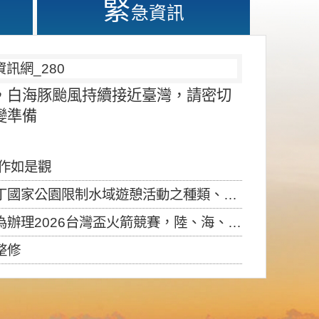
緊
急資訊
，白海豚颱風持續接近臺灣，請密切
變準備
應作如是觀
園限制水域遊憩活動之種類、範圍、時間及行為」，自即日生效。
6台灣盃火箭競賽，陸、海、空域警戒及協調相關事宜，因颱風備案事宜
整修