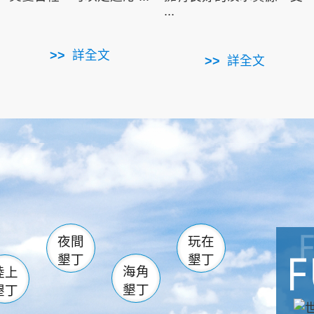
...
詳全文
詳全文
南仁湖
滿州
火
佳樂水
然中心
森林遊樂區
南灣
墾管處遊客中心
社頂公園
風吹沙
湖
船帆石
龍磐公園
香蕉灣
頭
砂島
龍坑
鵝鑾鼻
夜間
玩在
墾丁
墾丁
海角
陸上
墾丁
墾丁