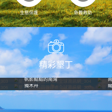
生態保護
急難救助
精彩墾丁
帆影點點的南灣
獨木舟