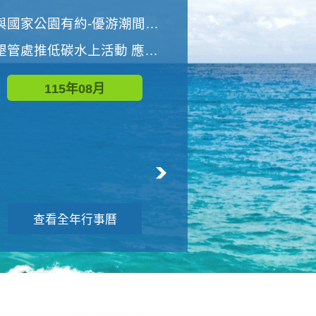
世界地球清潔日 墾管處辦理「2026年墾丁國家公園沙灘淨灘活動」
與國家公園有約-優游潮間探險者
墾管處推低碳水上活動 應屆畢業生限額免費參加
115年09月
115年08月
查看全年行事曆