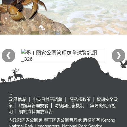
:::
政風信箱
中英日雙語詞彙
隱私權政策
資訊安全政
策
維護與管理規範
防護與回復機制
無障礙網頁說
明
網站資料開放宣告
內政部國家公園署 墾丁國家公園管理處 版權所有 Kenting
National Park Headquarters, National Park Service,