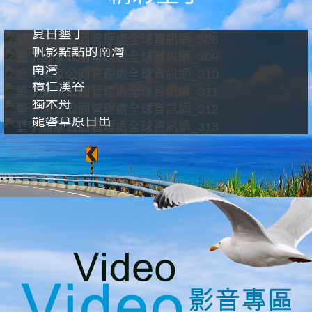
夏日墾丁
帆影點點的南灣
南灣
欖仁溪谷
獨木舟
龍磐草原日出