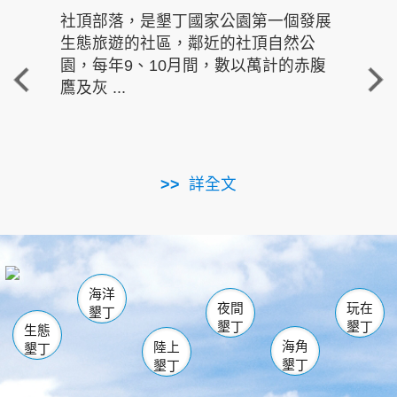
社頂部落，是墾丁國家公園第一個發展
龍水
生態旅遊的社區，鄰近的社頂自然公
的有
園，每年9、10月間，數以萬計的赤腹
重要
鷹及灰 ...
走進沁 
詳全文
南仁湖
龜山
海生館
滿州
出火
恆春
佳樂水
萬里桐
龍鑾潭自然中心
森林遊樂區
瓊麻館
南灣
關山
墾管處遊客中心
社頂公園
風吹沙
後壁湖
船帆石
白砂
海洋
龍磐公園
香蕉灣
貓鼻頭
砂島
龍坑
鵝鑾鼻
夜間
玩在
墾丁
墾丁
墾丁
生態
海角
陸上
墾丁
墾丁
墾丁