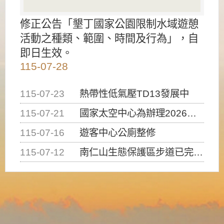
修正公告「墾丁國家公園限制水域遊憩
活動之種類、範圍、時間及行為」，自
即日生效。
115-07-28
115-07-23
熱帶性低氣壓TD13發展中
115-07-21
國家太空中心為辦理2026台灣盃火箭競賽，陸、海、空域警戒及協調相關事宜，因颱風備案事宜
115-07-16
遊客中心公廁整修
115-07-12
南仁山生態保護區步道已完成修復，自115年7月13日（星期一）起恢復開放入園，歡迎民眾依規定申請入園....