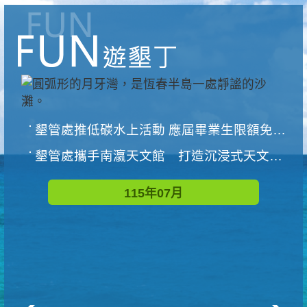
墾管處推低碳水上活動 應屆畢業生限額免費參加
墾管處攜手南瀛天文館 打造沉浸式天文探索營隊
115年07月