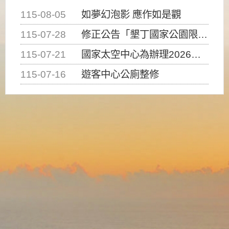
115-08-05
如夢幻泡影 應作如是觀
115-07-28
修正公告「墾丁國家公園限制水域遊憩活動之種類、範圍、時間及行為」，自即日生效。
115-07-21
國家太空中心為辦理2026台灣盃火箭競賽，陸、海、空域警戒及協調相關事宜，因颱風備案事宜
115-07-16
遊客中心公廁整修