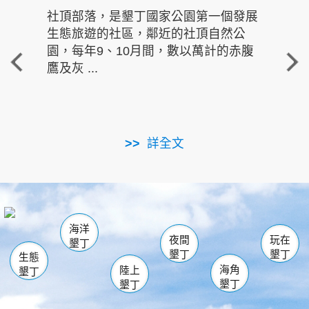
社頂部落，是墾丁國家公園第一個發展
龍水
生態旅遊的社區，鄰近的社頂自然公
的有
園，每年9、10月間，數以萬計的赤腹
重要
鷹及灰 ...
走進沁 
詳全文
南仁湖
龜山
海生館
滿州
出火
恆春
佳樂水
萬里桐
龍鑾潭自然中心
森林遊樂區
瓊麻館
南灣
關山
墾管處遊客中心
社頂公園
風吹沙
後壁湖
船帆石
白砂
海洋
龍磐公園
香蕉灣
貓鼻頭
砂島
龍坑
鵝鑾鼻
夜間
玩在
墾丁
墾丁
墾丁
生態
海角
陸上
墾丁
墾丁
墾丁