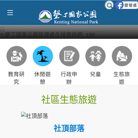
Select Language
▼
跳到主要內容區塊
:::
教育研
休閒遊
行政申
兒童
生態旅
究
憩
辦
遊
社區生態旅遊
社頂部落