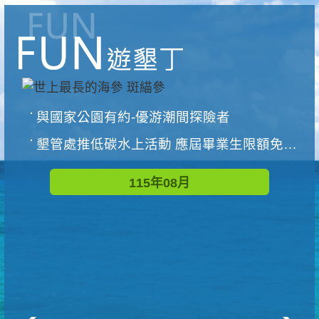
與國家公園有約-優游潮間探險者
墾管處推低碳水上活動 應屆畢業生限額免費參加
115年08月