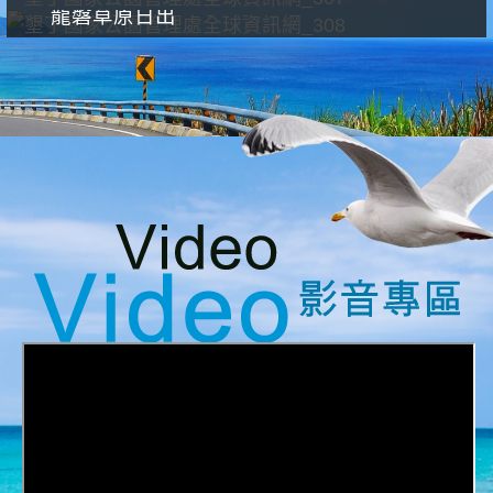
龍磐草原日出