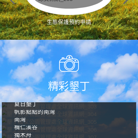
生態保護預約申請
精彩墾丁
夏日墾丁
帆影點點的南灣
南灣
欖仁溪谷
獨木舟