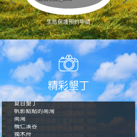
生態保護預約申請
精彩墾丁
夏日墾丁
帆影點點的南灣
南灣
欖仁溪谷
獨木舟