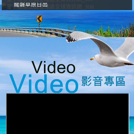
龍磐草原日出