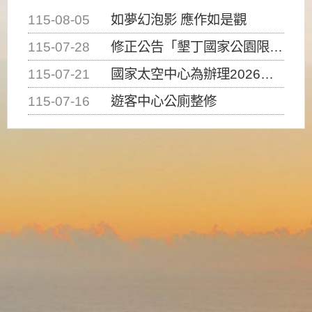
115-08-05
如夢幻泡影 應作如是觀
115-07-28
修正公告「墾丁國家公園限制水域遊憩活動之種類、範圍、時間及行為」，自即日生效。
115-07-21
國家太空中心為辦理2026台灣盃火箭競賽，陸、海、空域警戒及協調相關事宜，因颱風備案事宜
115-07-16
遊客中心公廁整修