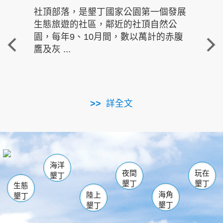
社頂部落，是墾丁國家公園第一個發展
龍水
生態旅遊的社區，鄰近的社頂自然公
的有
園，每年9、10月間，數以萬計的赤腹
重要
鷹及灰 ...
走進沁 
詳全文
南仁湖
龜山
海生館
滿州
出火
恆春
佳樂水
萬里桐
龍鑾潭自然中心
森林遊樂區
瓊麻館
南灣
關山
墾管處遊客中心
社頂公園
風吹沙
後壁湖
船帆石
白砂
海洋
龍磐公園
香蕉灣
貓鼻頭
砂島
龍坑
鵝鑾鼻
夜間
玩在
墾丁
墾丁
墾丁
生態
海角
陸上
墾丁
墾丁
墾丁