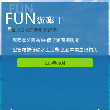
與國家公園有約-優游潮間探險者
墾管處推低碳水上活動 應屆畢業生限額免費參加
115年08月