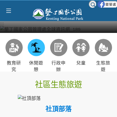
Select Language
▼
跳到主要內容區塊
:::
教育研
休閒遊
行政申
兒童
生態旅
究
憩
辦
遊
社區生態旅遊
社頂部落