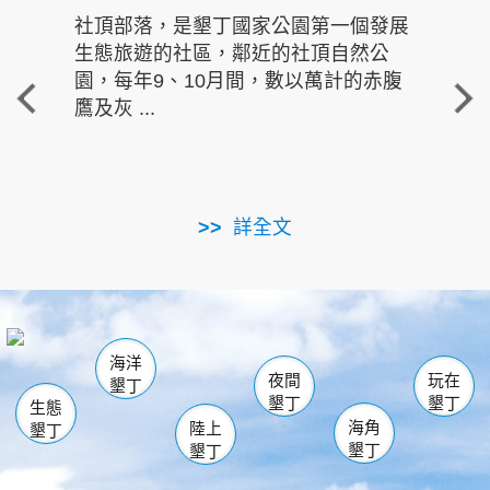
社頂部落，是墾丁國家公園第一個發展
龍水
生態旅遊的社區，鄰近的社頂自然公
的有
園，每年9、10月間，數以萬計的赤腹
重要
鷹及灰 ...
走進沁 
詳全文
南仁湖
龜山
海生館
滿州
出火
恆春
佳樂水
萬里桐
龍鑾潭自然中心
森林遊樂區
瓊麻館
南灣
關山
墾管處遊客中心
社頂公園
風吹沙
後壁湖
船帆石
白砂
海洋
龍磐公園
香蕉灣
貓鼻頭
砂島
龍坑
鵝鑾鼻
夜間
玩在
墾丁
墾丁
墾丁
生態
海角
陸上
墾丁
墾丁
墾丁