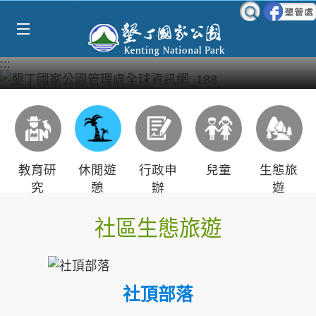
Select Language
▼
跳到主要內容區塊
:::
教育研
休閒遊
行政申
兒童
生態旅
究
憩
辦
遊
社區生態旅遊
社頂部落