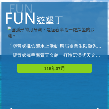
墾管處推低碳水上活動 應屆畢業生限額免費參加
墾管處攜手南瀛天文館 打造沉浸式天文探索營隊
115年07月