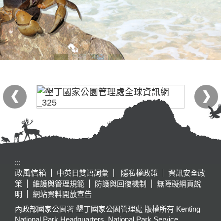
:::
政風信箱
中英日雙語詞彙
隱私權政策
資訊安全政
策
維護與管理規範
防護與回復機制
無障礙網頁說
明
網站資料開放宣告
內政部國家公園署 墾丁國家公園管理處 版權所有 Kenting
National Park Headquarters, National Park Service,