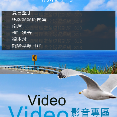
夏日墾丁
帆影點點的南灣
南灣
欖仁溪谷
獨木舟
龍磐草原日出