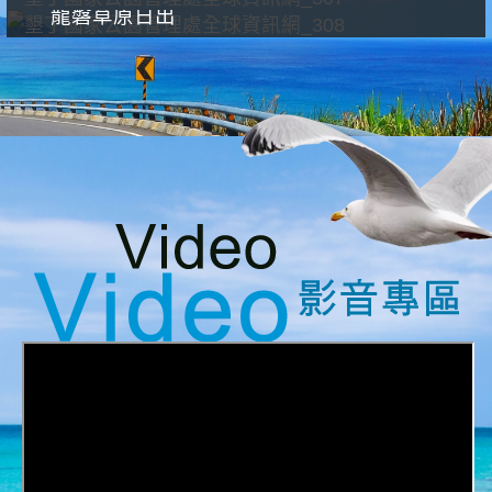
龍磐草原日出