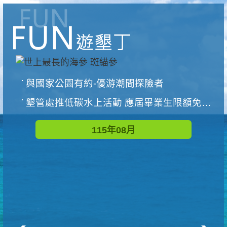
與國家公園有約-優游潮間探險者
墾管處推低碳水上活動 應屆畢業生限額免費參加
115年08月