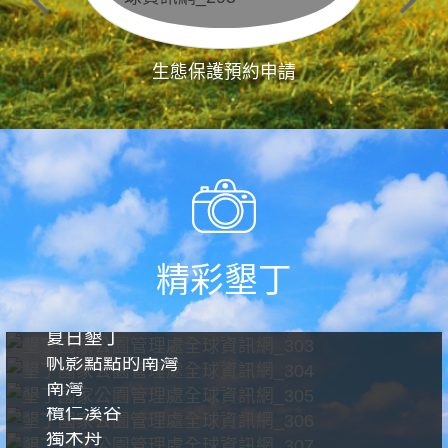
生態保護預約申請
精彩墾丁
夏日墾丁
帆影點點的南灣
南灣
欖仁溪谷
獨木舟