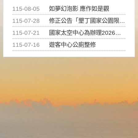
115-08-05
如夢幻泡影 應作如是觀
115-07-28
修正公告「墾丁國家公園限制水域遊憩活動之種類、範圍、時間及行為」，自即日生效。
115-07-21
國家太空中心為辦理2026台灣盃火箭競賽，陸、海、空域警戒及協調相關事宜，因颱風備案事宜
115-07-16
遊客中心公廁整修