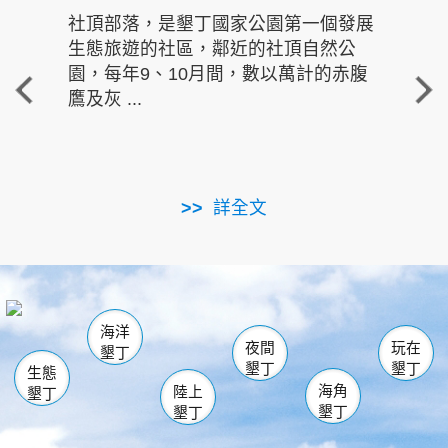
社頂部落，是墾丁國家公園第一個發展
龍水
生態旅遊的社區，鄰近的社頂自然公
的有
園，每年9、10月間，數以萬計的赤腹
重要
鷹及灰 ...
走進沁 
詳全文
南仁湖
龜山
海生館
滿州
出火
恆春
佳樂水
萬里桐
龍鑾潭自然中心
森林遊樂區
瓊麻館
南灣
關山
墾管處遊客中心
社頂公園
風吹沙
後壁湖
船帆石
白砂
海洋
龍磐公園
香蕉灣
貓鼻頭
砂島
龍坑
鵝鑾鼻
夜間
玩在
墾丁
墾丁
墾丁
生態
海角
陸上
墾丁
墾丁
墾丁