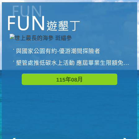
與國家公園有約-優游潮間探險者
墾管處推低碳水上活動 應屆畢業生限額免費參加
115年08月