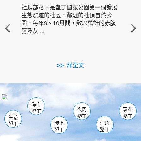
社頂部落，是墾丁國家公園第一個發展
龍水
生態旅遊的社區，鄰近的社頂自然公
的有
園，每年9、10月間，數以萬計的赤腹
重要
鷹及灰 ...
走進沁 
詳全文
南仁湖
龜山
海生館
滿州
出火
恆春
佳樂水
萬里桐
龍鑾潭自然中心
森林遊樂區
瓊麻館
南灣
關山
墾管處遊客中心
社頂公園
風吹沙
後壁湖
船帆石
白砂
海洋
龍磐公園
香蕉灣
貓鼻頭
砂島
龍坑
鵝鑾鼻
夜間
玩在
墾丁
墾丁
墾丁
生態
海角
陸上
墾丁
墾丁
墾丁