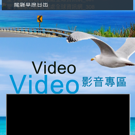
龍磐草原日出