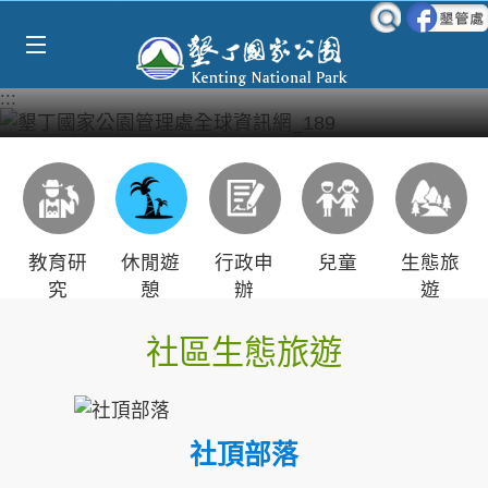
Select Language
▼
跳到主要內容區塊
:::
教育研
休閒遊
行政申
兒童
生態旅
究
憩
辦
遊
社區生態旅遊
社頂部落