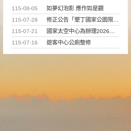
115-08-05
如夢幻泡影 應作如是觀
115-07-28
修正公告「墾丁國家公園限制水域遊憩活動之種類、範圍、時間及行為」，自即日生效。
115-07-21
國家太空中心為辦理2026台灣盃火箭競賽，陸、海、空域警戒及協調相關事宜，因颱風備案事宜
115-07-16
遊客中心公廁整修