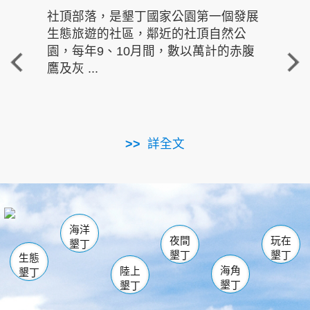
社頂部落，是墾丁國家公園第一個發展
龍水
生態旅遊的社區，鄰近的社頂自然公
的有
園，每年9、10月間，數以萬計的赤腹
重要
鷹及灰 ...
走進沁 
詳全文
南仁湖
龜山
海生館
滿州
出火
恆春
佳樂水
萬里桐
龍鑾潭自然中心
森林遊樂區
瓊麻館
南灣
關山
墾管處遊客中心
社頂公園
風吹沙
後壁湖
船帆石
白砂
海洋
龍磐公園
香蕉灣
貓鼻頭
砂島
龍坑
鵝鑾鼻
夜間
玩在
墾丁
墾丁
墾丁
生態
海角
陸上
墾丁
墾丁
墾丁