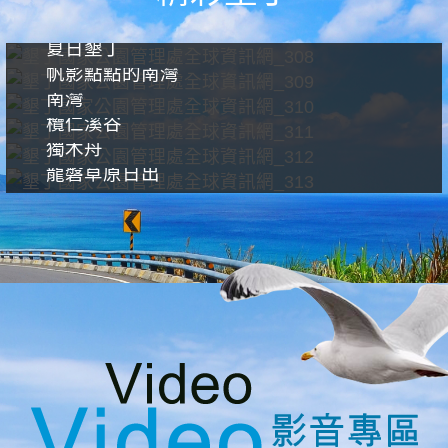
夏日墾丁
帆影點點的南灣
南灣
欖仁溪谷
獨木舟
龍磐草原日出