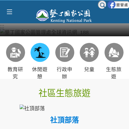
Select Language
▼
跳到主要內容區塊
:::
教育研
休閒遊
行政申
兒童
生態旅
究
憩
辦
遊
社區生態旅遊
社頂部落