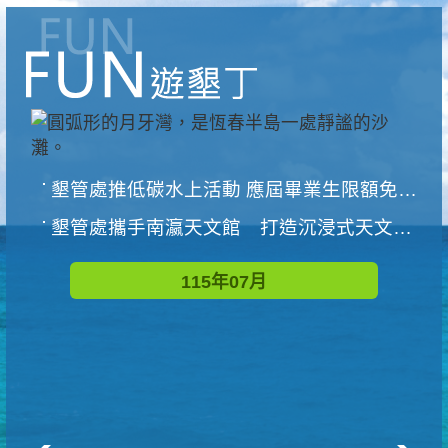
墾管處推低碳水上活動 應屆畢業生限額免費參加
墾管處攜手南瀛天文館 打造沉浸式天文探索營隊
115年07月