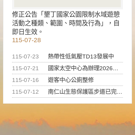
修正公告「墾丁國家公園限制水域遊憩
活動之種類、範圍、時間及行為」，自
即日生效。
115-07-28
115-07-23
熱帶性低氣壓TD13發展中
115-07-21
國家太空中心為辦理2026台灣盃火箭競賽，陸、海、空域警戒及協調相關事宜，因颱風備案事宜
115-07-16
遊客中心公廁整修
115-07-12
南仁山生態保護區步道已完成修復，自115年7月13日（星期一）起恢復開放入園，歡迎民眾依規定申請入園....