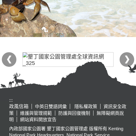
:::
政風信箱
中英日雙語詞彙
隱私權政策
資訊安全政
策
維護與管理規範
防護與回復機制
無障礙網頁說
明
網站資料開放宣告
內政部國家公園署 墾丁國家公園管理處 版權所有 Kenting
National Park Headquarters, National Park Service,