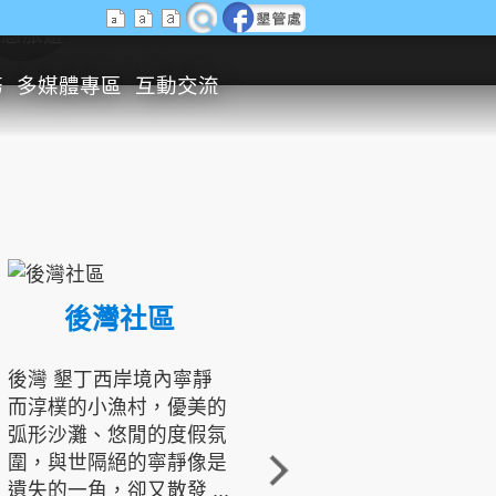
生態旅遊
務
多媒體專區
互動交流
後灣社區
國境之南生態文化發展協會
後灣 墾丁西岸境內寧靜
而淳樸的小漁村，優美的
龍坑地區為隆起的珊瑚礁
弧形沙灘、悠閒的度假氛
地形，由於地處鵝鑾鼻夾
圍，與世隔絕的寧靜像是
角的端點，冬季海浪拍打
遺失的一角，卻又散發 ...
著礁岸，旺盛的侵蝕作