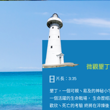
片長：3:35
墾丁，一個可親ヽ易及的神秘小
一個活躍的生命戰場， 生命歷經
歡欣ヽ死亡的考驗 終將在淬煉後