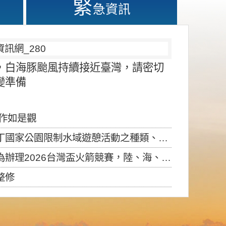
緊
急資訊
，白海豚颱風持續接近臺灣，請密切
變準備
應作如是觀
園限制水域遊憩活動之種類、範圍、時間及行為」，自即日生效。
6台灣盃火箭競賽，陸、海、空域警戒及協調相關事宜，因颱風備案事宜
整修