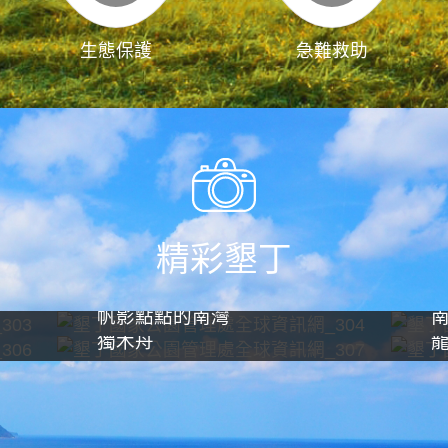
生態保護
急難救助
精彩墾丁
帆影點點的南灣
獨木舟