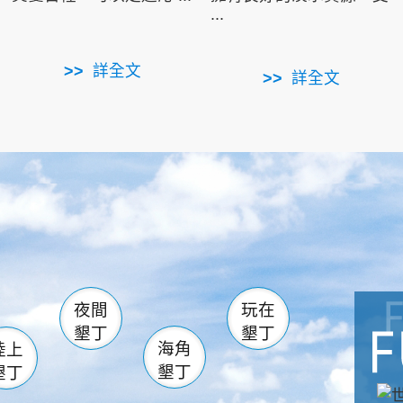
...
詳全文
詳全文
南仁湖
滿州
火
佳樂水
然中心
森林遊樂區
南灣
墾管處遊客中心
社頂公園
風吹沙
湖
船帆石
龍磐公園
香蕉灣
頭
砂島
龍坑
鵝鑾鼻
夜間
玩在
墾丁
墾丁
海角
陸上
墾丁
墾丁