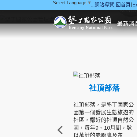
Select Language
▼
:::
網站導覽
回首頁
E
跳到主要內容區塊
教育研
:::
最新消
社頂部落
社頂部落，是墾丁國家公
園第一個發展生態旅遊的
社區，鄰近的社頂自然公
園，每年9、10月間，數
以萬計的赤腹鷹及灰 ...