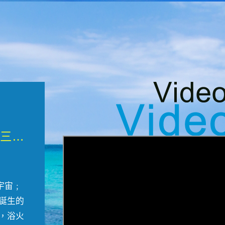
微觀墾丁三部曲 重生....
宇宙﹔
誕生的
，浴火