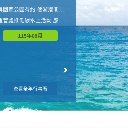
世界地球清潔日 墾管處辦理「2026年墾丁國家公園沙灘淨灘活動」
與國家公園有約-優游潮間探險者
墾管處推低碳水上活動 應屆畢業生限額免費參加
115年09月
115年08月
查看全年行事曆