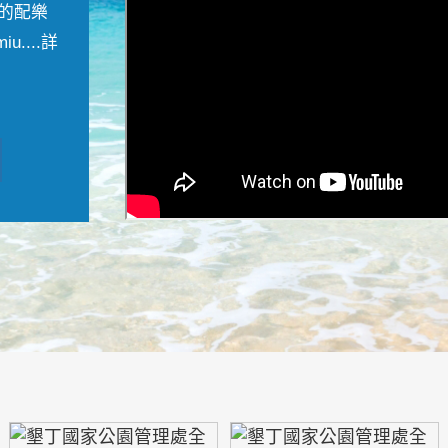
的配樂
....
詳