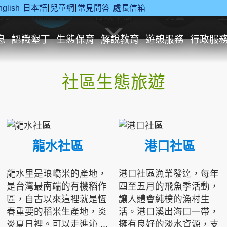
nglish
日本語
兒童網
常見問答
處長信箱
究
休閒遊憩
行政申辦
兒童
息
認識墾丁
生態保育
解說教育
遊憩服務
行政服
社區生態旅遊
龍水社區
港口社區
龍水里是琅嶠米的產地，
港口社區漁業發達，每年
是台灣最南端的有機稻作
四至五月的飛魚季活動，
區，自古以來這裡就是恆
讓人體會純樸的漁村生
春重要的稻米生產地，炎
活。港口溪出海口一帶，
炎夏日裡。可以走進沁 ...
擁有良好的淡水資源，支