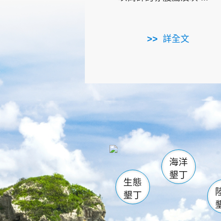
詳全文
龜山
海生館
出
恆春
萬里桐
龍鑾潭自
瓊麻館
關山
後壁
白砂
海洋
貓鼻
墾丁
生態
墾丁