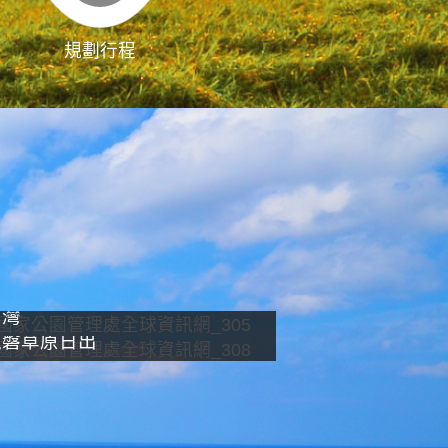
規劃行程
影像直播
南灣
龍磐草原日出