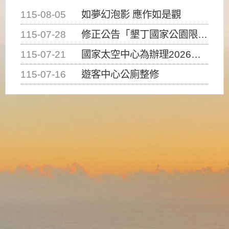
115-08-05
如夢幻泡影 應作如是觀
115-07-28
修正公告「墾丁國家公園限制水域遊憩活動之種類、範圍、時間及行為」，自即日生效。
115-07-21
國家太空中心為辦理2026台灣盃火箭競賽，陸、海、空域警戒及協調相關事宜，因颱風備案事宜
115-07-16
遊客中心公廁整修