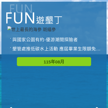
與國家公園有約-優游潮間探險者
墾管處推低碳水上活動 應屆畢業生限額免費參加
115年08月