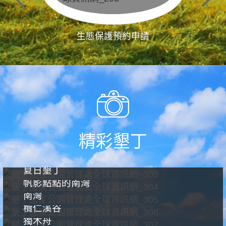
生態保護預約申請
精彩墾丁
夏日墾丁
帆影點點的南灣
南灣
欖仁溪谷
獨木舟