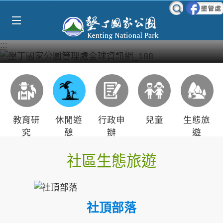
Select Language
▼
跳到主要內容區塊
:::
教育研
休閒遊
行政申
兒童
生態旅
究
憩
辦
遊
社區生態旅遊
社頂部落