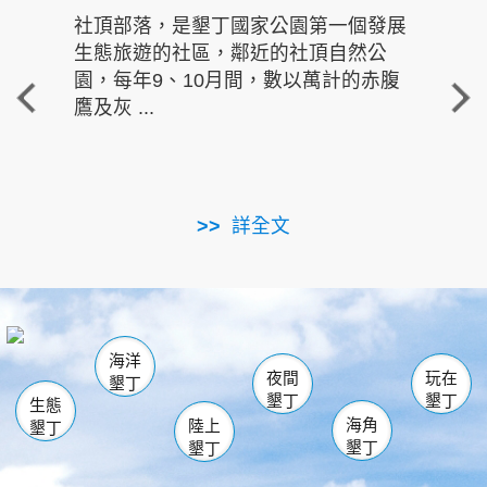
社頂部落，是墾丁國家公園第一個發展
龍水
生態旅遊的社區，鄰近的社頂自然公
的有
園，每年9、10月間，數以萬計的赤腹
重要
鷹及灰 ...
走進沁 
詳全文
南仁湖
龜山
海生館
滿州
出火
恆春
佳樂水
萬里桐
龍鑾潭自然中心
森林遊樂區
瓊麻館
南灣
關山
墾管處遊客中心
社頂公園
風吹沙
後壁湖
船帆石
白砂
海洋
龍磐公園
香蕉灣
貓鼻頭
砂島
龍坑
鵝鑾鼻
夜間
玩在
墾丁
墾丁
墾丁
生態
海角
陸上
墾丁
墾丁
墾丁