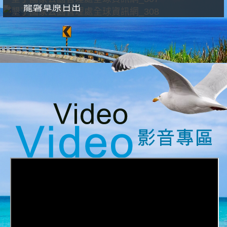
龍磐草原日出