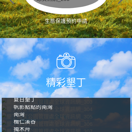
生態保護預約申請
精彩墾丁
夏日墾丁
帆影點點的南灣
南灣
欖仁溪谷
獨木舟