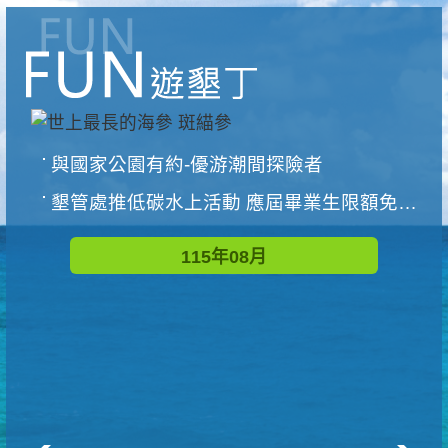
與國家公園有約-優游潮間探險者
墾管處推低碳水上活動 應屆畢業生限額免費參加
115年08月