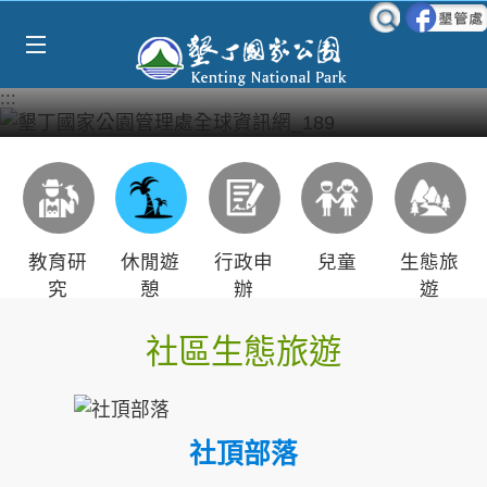
Select Language
▼
跳到主要內容區塊
:::
教育研
休閒遊
行政申
兒童
生態旅
究
憩
辦
遊
社區生態旅遊
社頂部落