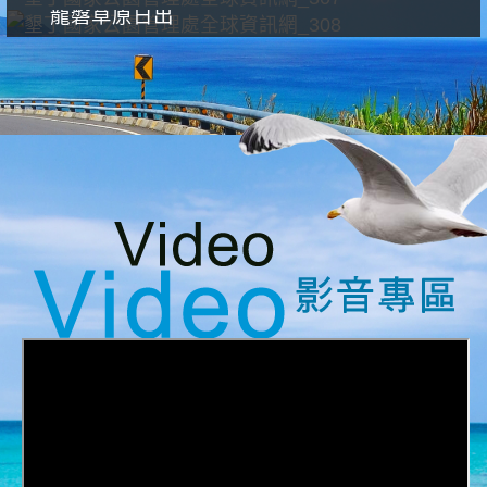
龍磐草原日出