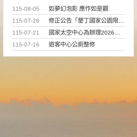
115-08-05
如夢幻泡影 應作如是觀
115-07-28
修正公告「墾丁國家公園限制水域遊憩活動之種類、範圍、時間及行為」，自即日生效。
115-07-21
國家太空中心為辦理2026台灣盃火箭競賽，陸、海、空域警戒及協調相關事宜，因颱風備案事宜
115-07-16
遊客中心公廁整修