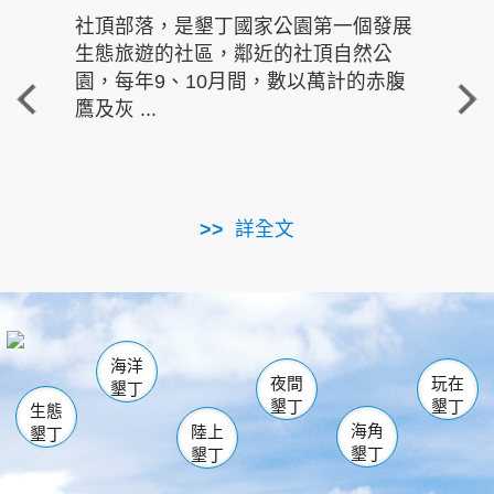
社頂部落，是墾丁國家公園第一個發展
龍水
生態旅遊的社區，鄰近的社頂自然公
的有
園，每年9、10月間，數以萬計的赤腹
重要
鷹及灰 ...
走進沁 
詳全文
南仁湖
龜山
海生館
滿州
出火
恆春
佳樂水
萬里桐
龍鑾潭自然中心
森林遊樂區
瓊麻館
南灣
關山
墾管處遊客中心
社頂公園
風吹沙
後壁湖
船帆石
白砂
海洋
龍磐公園
香蕉灣
貓鼻頭
砂島
龍坑
鵝鑾鼻
夜間
玩在
墾丁
墾丁
墾丁
生態
海角
陸上
墾丁
墾丁
墾丁