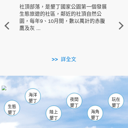
社頂部落，是墾丁國家公園第一個發展
龍水
生態旅遊的社區，鄰近的社頂自然公
的有
園，每年9、10月間，數以萬計的赤腹
重要
鷹及灰 ...
走進沁 
詳全文
南仁湖
龜山
海生館
滿州
出火
恆春
佳樂水
萬里桐
龍鑾潭自然中心
森林遊樂區
瓊麻館
南灣
關山
墾管處遊客中心
社頂公園
風吹沙
後壁湖
船帆石
白砂
海洋
龍磐公園
香蕉灣
貓鼻頭
砂島
龍坑
鵝鑾鼻
夜間
玩在
墾丁
墾丁
墾丁
生態
海角
陸上
墾丁
墾丁
墾丁