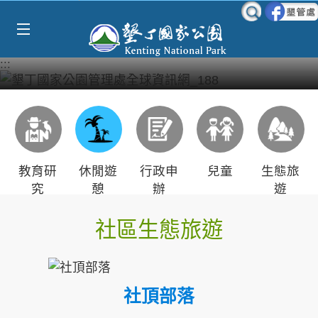
Select Language
▼
跳到主要內容區塊
:::
教育研
休閒遊
行政申
兒童
生態旅
究
憩
辦
遊
社區生態旅遊
社頂部落