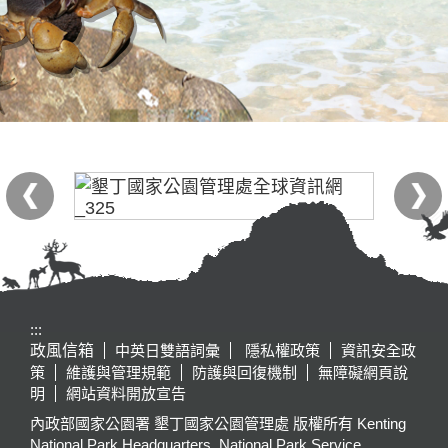
:::
政風信箱
中英日雙語詞彙
隱私權政策
資訊安全政
策
維護與管理規範
防護與回復機制
無障礙網頁說
明
網站資料開放宣告
內政部國家公園署 墾丁國家公園管理處 版權所有 Kenting
National Park Headquarters, National Park Service,