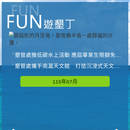
墾管處推低碳水上活動 應屆畢業生限額免費參加
墾管處攜手南瀛天文館 打造沉浸式天文探索營隊
115年07月