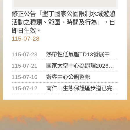
修正公告「墾丁國家公園限制水域遊憩
活動之種類、範圍、時間及行為」，自
即日生效。
115-07-28
115-07-23
熱帶性低氣壓TD13發展中
115-07-21
國家太空中心為辦理2026台灣盃火箭競賽，陸、海、空域警戒及協調相關事宜，因颱風備案事宜
115-07-16
遊客中心公廁整修
115-07-12
南仁山生態保護區步道已完成修復，自115年7月13日（星期一）起恢復開放入園，歡迎民眾依規定申請入園....