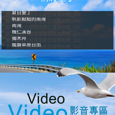
夏日墾丁
帆影點點的南灣
南灣
欖仁溪谷
獨木舟
龍磐草原日出