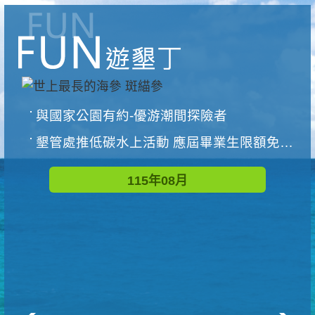
與國家公園有約-優游潮間探險者
墾管處推低碳水上活動 應屆畢業生限額免費參加
115年08月