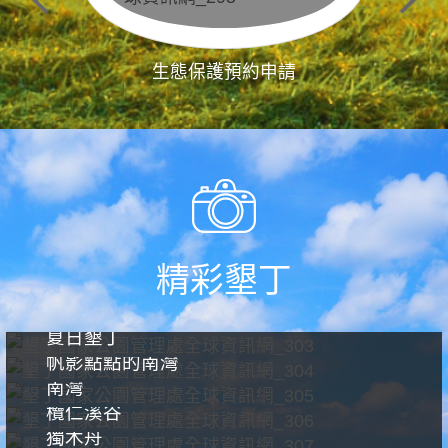
生態保護預約申請
精彩墾丁
夏日墾丁
帆影點點的南灣
南灣
欖仁溪谷
獨木舟