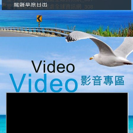
龍磐草原日出