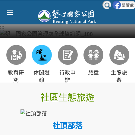
Select Language
▼
跳到主要內容區塊
:::
教育研
休閒遊
行政申
兒童
生態旅
究
憩
辦
遊
社區生態旅遊
社頂部落