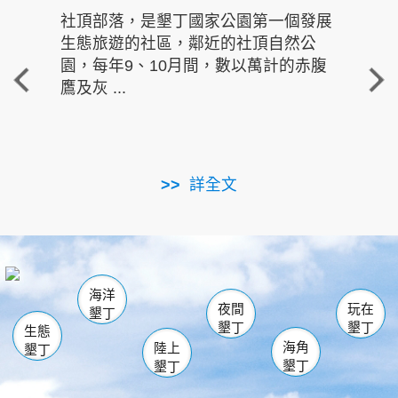
社頂部落，是墾丁國家公園第一個發展
龍水
生態旅遊的社區，鄰近的社頂自然公
的有
園，每年9、10月間，數以萬計的赤腹
重要
鷹及灰 ...
走進沁 
詳全文
南仁湖
龜山
海生館
滿州
出火
恆春
佳樂水
萬里桐
龍鑾潭自然中心
森林遊樂區
瓊麻館
南灣
關山
墾管處遊客中心
社頂公園
風吹沙
後壁湖
船帆石
白砂
海洋
龍磐公園
香蕉灣
貓鼻頭
砂島
龍坑
鵝鑾鼻
夜間
玩在
墾丁
墾丁
墾丁
生態
海角
陸上
墾丁
墾丁
墾丁