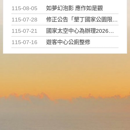
115-08-05
如夢幻泡影 應作如是觀
115-07-28
修正公告「墾丁國家公園限制水域遊憩活動之種類、範圍、時間及行為」，自即日生效。
115-07-21
國家太空中心為辦理2026台灣盃火箭競賽，陸、海、空域警戒及協調相關事宜，因颱風備案事宜
115-07-16
遊客中心公廁整修