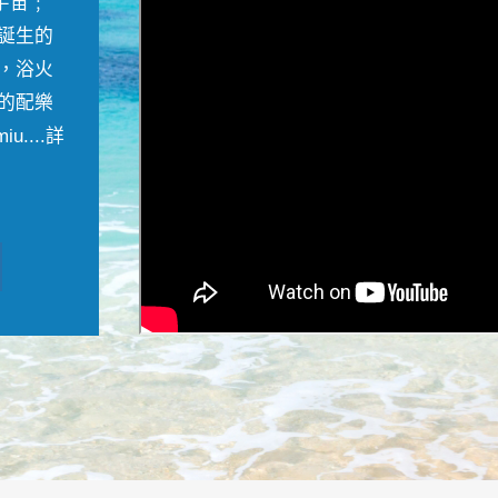
宇宙﹔
誕生的
，浴火
的配樂
....
詳