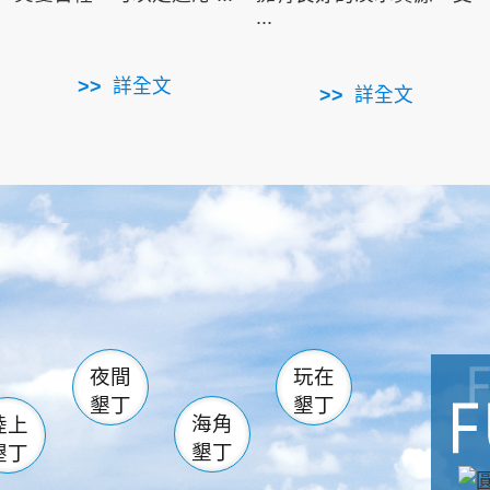
...
詳全文
詳全文
南仁湖
滿州
火
佳樂水
然中心
森林遊樂區
南灣
墾管處遊客中心
社頂公園
風吹沙
湖
船帆石
龍磐公園
香蕉灣
頭
砂島
龍坑
鵝鑾鼻
夜間
玩在
墾丁
墾丁
海角
陸上
墾丁
墾丁