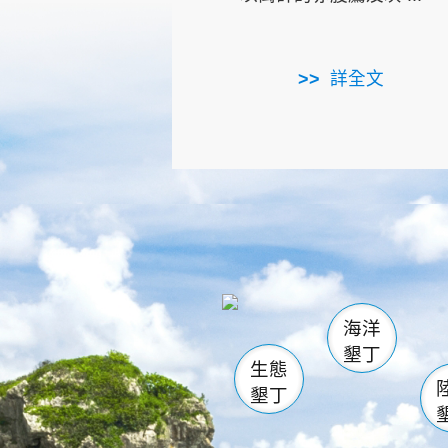
詳全文
龜山
海生館
出
恆春
萬里桐
龍鑾潭自
瓊麻館
關山
後壁
白砂
海洋
貓鼻
墾丁
生態
墾丁