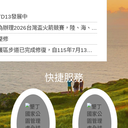
D13發展中
6台灣盃火箭競賽，陸、海、空域警戒及協調相關事宜，因颱風備案事宜
整修
，自115年7月13日（星期一）起恢復開放入園，歡迎民眾依規定申請入園....
快捷服務