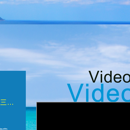
微觀墾丁三部曲 重生....