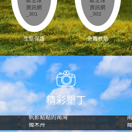
生態保護
急難救助
精彩墾丁
帆影點點的南灣
獨木舟