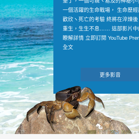
墾丁，一個可親ヽ易及的神秘小
一個活躍的生命戰場， 生命歷經
歡欣ヽ死亡的考驗 終將在淬煉後
重生，生生不息…… 這部影片中
瞭解詳情 立即訂閱 YouTube Premiu
全文
更多影音