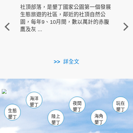
社頂部落，是墾丁國家公園第一個發展
龍水
生態旅遊的社區，鄰近的社頂自然公
的有
園，每年9、10月間，數以萬計的赤腹
重要
鷹及灰 ...
走進沁 
詳全文
南仁湖
龜山
海生館
滿州
出火
恆春
佳樂水
萬里桐
龍鑾潭自然中心
森林遊樂區
瓊麻館
南灣
關山
墾管處遊客中心
社頂公園
風吹沙
後壁湖
船帆石
白砂
海洋
龍磐公園
香蕉灣
貓鼻頭
砂島
龍坑
鵝鑾鼻
夜間
玩在
墾丁
墾丁
墾丁
生態
海角
陸上
墾丁
墾丁
墾丁