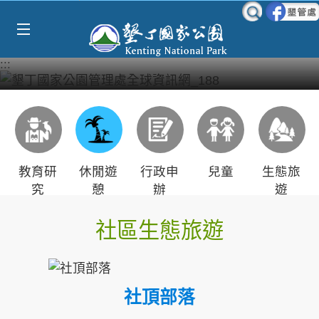
Select Language
▼
跳到主要內容區塊
:::
教育研
休閒遊
行政申
兒童
生態旅
究
憩
辦
遊
社區生態旅遊
社頂部落