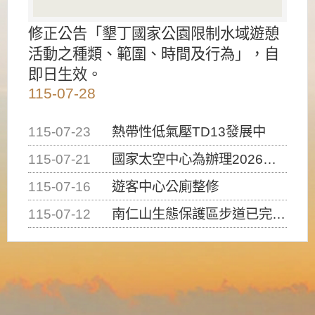
修正公告「墾丁國家公園限制水域遊憩
活動之種類、範圍、時間及行為」，自
即日生效。
115-07-28
115-07-23
熱帶性低氣壓TD13發展中
115-07-21
國家太空中心為辦理2026台灣盃火箭競賽，陸、海、空域警戒及協調相關事宜，因颱風備案事宜
115-07-16
遊客中心公廁整修
115-07-12
南仁山生態保護區步道已完成修復，自115年7月13日（星期一）起恢復開放入園，歡迎民眾依規定申請入園....