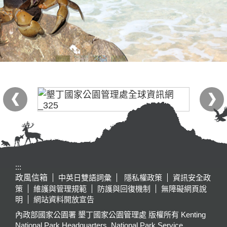
:::
政風信箱
中英日雙語詞彙
隱私權政策
資訊安全政
策
維護與管理規範
防護與回復機制
無障礙網頁說
明
網站資料開放宣告
內政部國家公園署 墾丁國家公園管理處 版權所有 Kenting
National Park Headquarters, National Park Service,