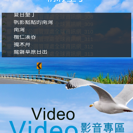
夏日墾丁
帆影點點的南灣
南灣
欖仁溪谷
獨木舟
龍磐草原日出