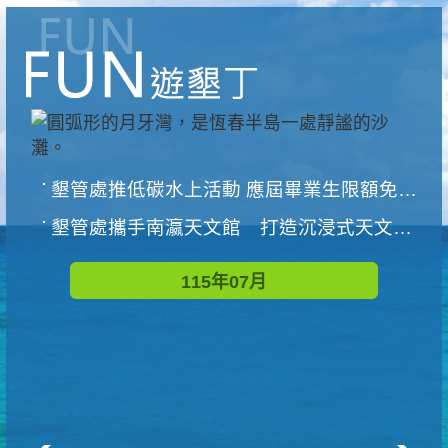
墾管處推低碳水上活動 應屆畢業生限額免費參加
墾管處攜手南瀛天文館 打造沉浸式天文探索營隊
115年07月