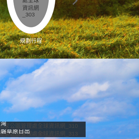
規劃行程
影像直播
南灣
龍磐草原日出