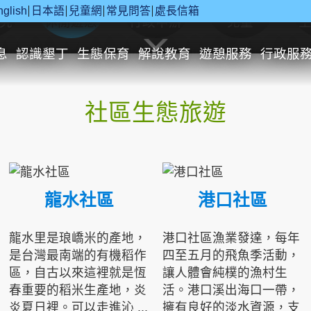
nglish
日本語
兒童網
常見問答
處長信箱
究
休閒遊憩
行政申辦
兒童
息
認識墾丁
生態保育
解說教育
遊憩服務
行政服
社區生態旅遊
龍水社區
港口社區
龍水里是琅嶠米的產地，
港口社區漁業發達，每年
是台灣最南端的有機稻作
四至五月的飛魚季活動，
區，自古以來這裡就是恆
讓人體會純樸的漁村生
春重要的稻米生產地，炎
活。港口溪出海口一帶，
炎夏日裡。可以走進沁 ...
擁有良好的淡水資源，支