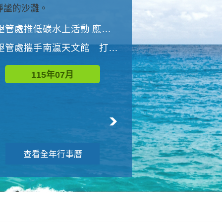
與國家公園有約-優游潮間
墾管處推低碳水上活動 應屆畢業生限額免費參加
墾管處推低碳水上活動 應屆畢業生限額
墾管處攜手南瀛天文館 打造沉浸式天文探索營隊
115年08月
115年07月
查看全年行事曆