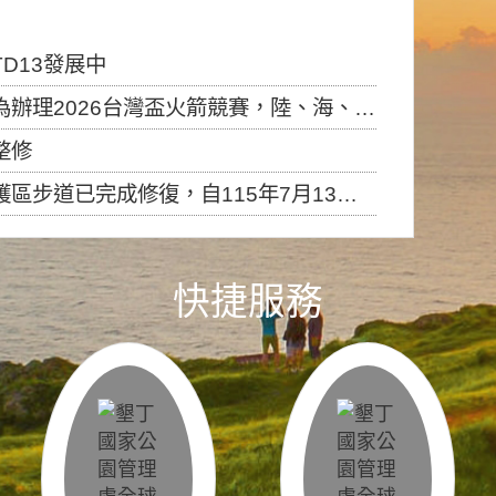
D13發展中
6台灣盃火箭競賽，陸、海、空域警戒及協調相關事宜，因颱風備案事宜
整修
，自115年7月13日（星期一）起恢復開放入園，歡迎民眾依規定申請入園....
快捷服務