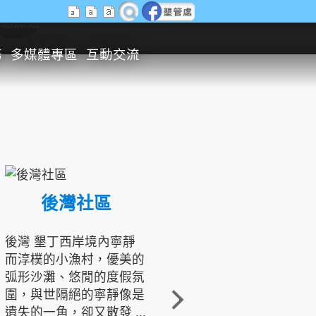
生態旅遊
務
多媒體專區
互動交流
後灣社區
國境之南生態文化發展協會
後灣 墾丁西岸境內寧靜
而淳樸的小漁村，優美的
龍坑地區為隆起的珊瑚礁
弧形沙灘、悠閒的度假氛
地形，由於地處鵝鑾鼻夾
圍，與世隔絕的寧靜像是
角的端點，冬季海浪拍打
遺失的一角，卻又散發 ...
著礁岸，旺盛的侵蝕作