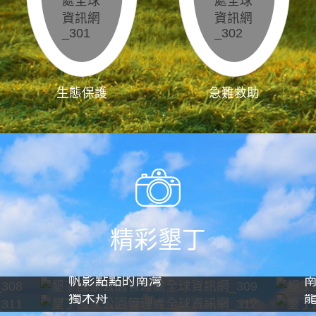
生態保護
急難救助
精彩墾丁
帆影點點的南灣
獨木舟