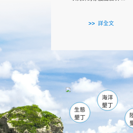
詳全文
龜山
海生館
出
恆春
萬里桐
龍鑾潭自
瓊麻館
關山
後壁
白砂
海洋
貓鼻
墾丁
生態
墾丁