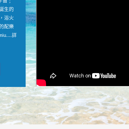
宇宙﹔
誕生的
，浴火
的配樂
....
詳