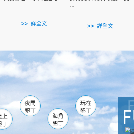
...
詳全文
詳全文
南仁湖
滿州
火
佳樂水
然中心
森林遊樂區
南灣
墾管處遊客中心
社頂公園
風吹沙
湖
船帆石
龍磐公園
香蕉灣
頭
砂島
龍坑
鵝鑾鼻
夜間
玩在
墾丁
墾丁
海角
陸上
墾丁
墾丁