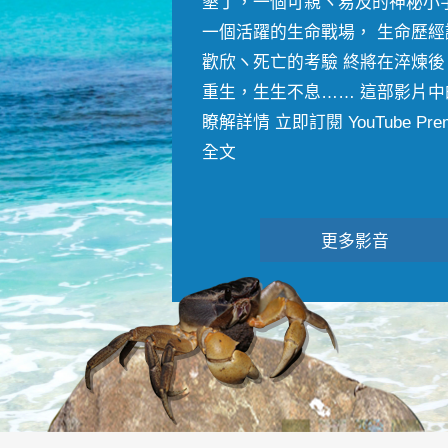
墾丁，一個可親ヽ易及的神秘小
一個活躍的生命戰場， 生命歷經
歡欣ヽ死亡的考驗 終將在淬煉後
重生，生生不息…… 這部影片中
瞭解詳情 立即訂閱 YouTube Premiu
全文
更多影音