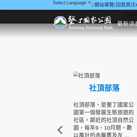
Select Language
▼
:::
網站導覽
回首頁
E
跳到主要內容區塊
教育研
:::
最新消
社頂部落
社頂部落，是墾丁國家公
園第一個發展生態旅遊的
社區，鄰近的社頂自然公
園，每年9、10月間，數
以萬計的赤腹鷹及灰 ...