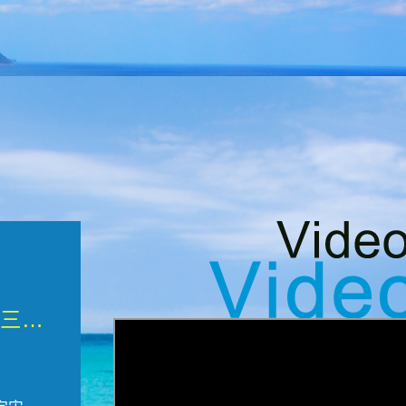
微觀墾丁三部曲 重生....