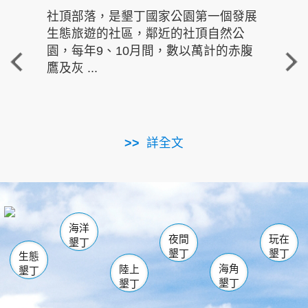
社頂部落，是墾丁國家公園第一個發展
龍水
生態旅遊的社區，鄰近的社頂自然公
的有
園，每年9、10月間，數以萬計的赤腹
重要
鷹及灰 ...
走進沁 
詳全文
南仁湖
龜山
海生館
滿州
出火
恆春
佳樂水
萬里桐
龍鑾潭自然中心
森林遊樂區
瓊麻館
南灣
關山
墾管處遊客中心
社頂公園
風吹沙
後壁湖
船帆石
白砂
海洋
龍磐公園
香蕉灣
貓鼻頭
砂島
龍坑
鵝鑾鼻
夜間
玩在
墾丁
墾丁
墾丁
生態
海角
陸上
墾丁
墾丁
墾丁