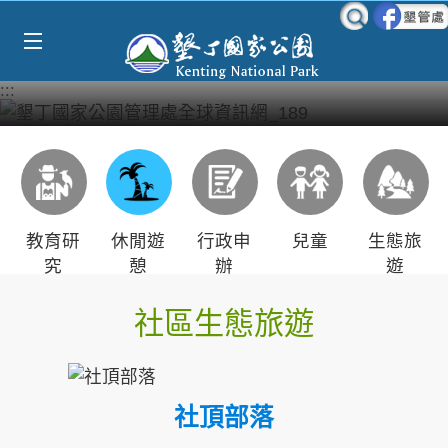
Select Language
▼
跳到主要內容區塊
:::
教育研
休閒遊
行政申
兒童
生態旅
究
憩
辦
遊
社區生態旅遊
社頂部落