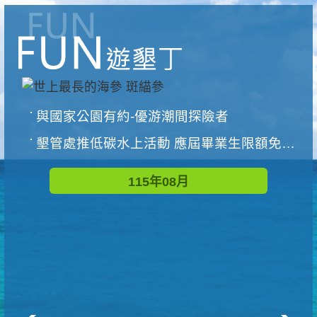
與國家公園有約-優游潮間探險者
墾管處推低碳水上活動 應屆畢業生限額免費參加
115年08月