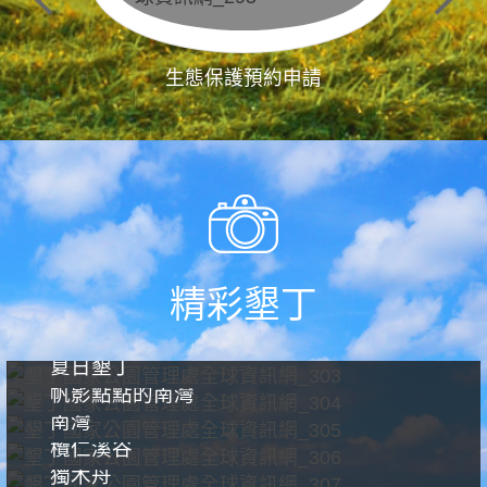
生態保護預約申請
精彩墾丁
夏日墾丁
帆影點點的南灣
南灣
欖仁溪谷
獨木舟