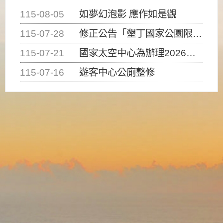
115-08-05
如夢幻泡影 應作如是觀
115-07-28
修正公告「墾丁國家公園限制水域遊憩活動之種類、範圍、時間及行為」，自即日生效。
115-07-21
國家太空中心為辦理2026台灣盃火箭競賽，陸、海、空域警戒及協調相關事宜，因颱風備案事宜
115-07-16
遊客中心公廁整修