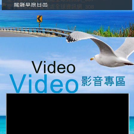
龍磐草原日出