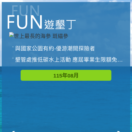
與國家公園有約-優游潮間探險者
墾管處推低碳水上活動 應屆畢業生限額免費參加
115年08月