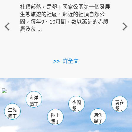
社頂部落，是墾丁國家公園第一個發展
龍水
生態旅遊的社區，鄰近的社頂自然公
的有
園，每年9、10月間，數以萬計的赤腹
重要
鷹及灰 ...
走進沁 
詳全文
南仁湖
龜山
海生館
滿州
出火
恆春
佳樂水
萬里桐
龍鑾潭自然中心
森林遊樂區
瓊麻館
南灣
關山
墾管處遊客中心
社頂公園
風吹沙
後壁湖
船帆石
白砂
海洋
龍磐公園
香蕉灣
貓鼻頭
砂島
龍坑
鵝鑾鼻
夜間
玩在
墾丁
墾丁
墾丁
生態
海角
陸上
墾丁
墾丁
墾丁