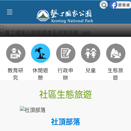
Select Language
▼
跳到主要內容區塊
:::
教育研
休閒遊
行政申
兒童
生態旅
究
憩
辦
遊
社區生態旅遊
社頂部落