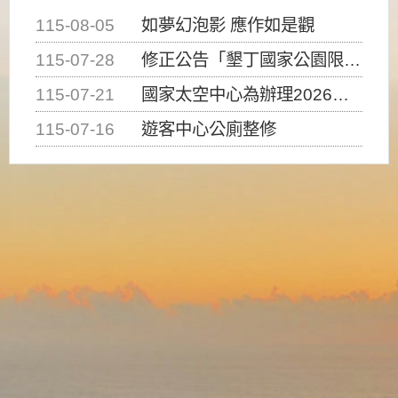
115-08-05
如夢幻泡影 應作如是觀
115-07-28
修正公告「墾丁國家公園限制水域遊憩活動之種類、範圍、時間及行為」，自即日生效。
115-07-21
國家太空中心為辦理2026台灣盃火箭競賽，陸、海、空域警戒及協調相關事宜，因颱風備案事宜
115-07-16
遊客中心公廁整修