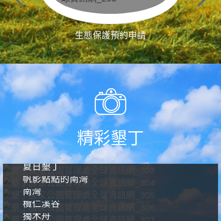
生態保護預約申請
精彩墾丁
夏日墾丁
帆影點點的南灣
南灣
欖仁溪谷
獨木舟