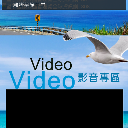
龍磐草原日出