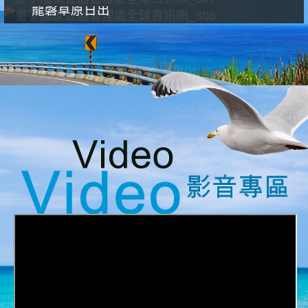
龍磐草原日出