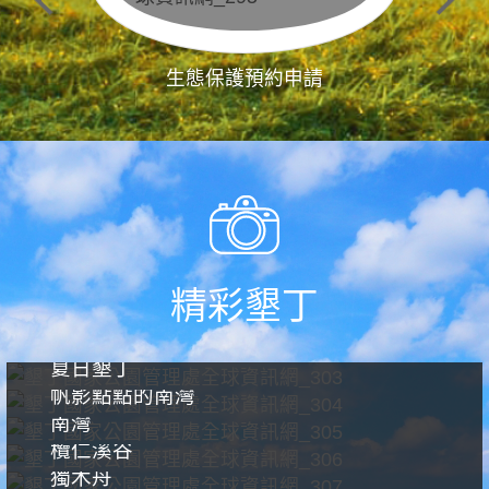
生態保護預約申請
精彩墾丁
夏日墾丁
帆影點點的南灣
南灣
欖仁溪谷
獨木舟