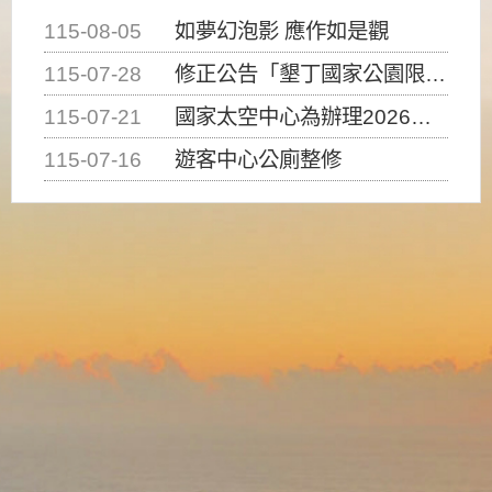
115-08-05
如夢幻泡影 應作如是觀
115-07-28
修正公告「墾丁國家公園限制水域遊憩活動之種類、範圍、時間及行為」，自即日生效。
115-07-21
國家太空中心為辦理2026台灣盃火箭競賽，陸、海、空域警戒及協調相關事宜，因颱風備案事宜
115-07-16
遊客中心公廁整修