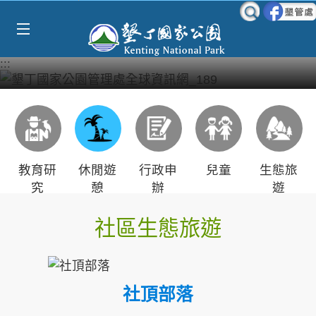
Select Language
▼
跳到主要內容區塊
:::
教育研
休閒遊
行政申
兒童
生態旅
究
憩
辦
遊
社區生態旅遊
社頂部落