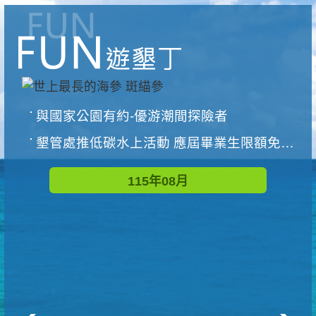
與國家公園有約-優游潮間探險者
墾管處推低碳水上活動 應屆畢業生限額免費參加
115年08月