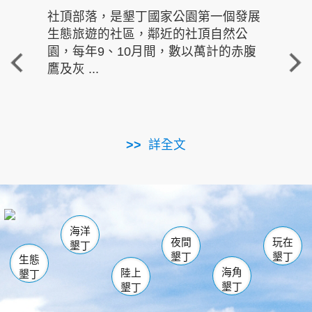
社頂部落，是墾丁國家公園第一個發展
龍水
生態旅遊的社區，鄰近的社頂自然公
的有
園，每年9、10月間，數以萬計的赤腹
重要
鷹及灰 ...
走進沁 
詳全文
南仁湖
龜山
海生館
滿州
出火
恆春
佳樂水
萬里桐
龍鑾潭自然中心
森林遊樂區
瓊麻館
南灣
關山
墾管處遊客中心
社頂公園
風吹沙
後壁湖
船帆石
白砂
海洋
龍磐公園
香蕉灣
貓鼻頭
砂島
龍坑
鵝鑾鼻
夜間
玩在
墾丁
墾丁
墾丁
生態
海角
陸上
墾丁
墾丁
墾丁