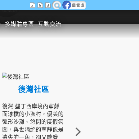
生態旅遊
務
多媒體專區
互動交流
後灣社區
國境之南生態文化發展協會
後灣 墾丁西岸境內寧靜
而淳樸的小漁村，優美的
龍坑地區為隆起的珊瑚礁
弧形沙灘、悠閒的度假氛
地形，由於地處鵝鑾鼻夾
圍，與世隔絕的寧靜像是
角的端點，冬季海浪拍打
遺失的一角，卻又散發 ...
著礁岸，旺盛的侵蝕作