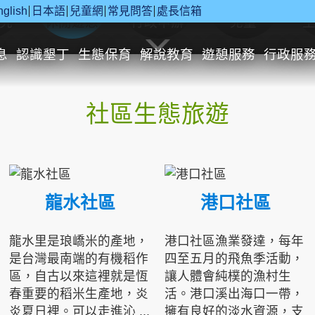
nglish
日本語
兒童網
常見問答
處長信箱
究
休閒遊憩
行政申辦
兒童
息
認識墾丁
生態保育
解說教育
遊憩服務
行政服
社區生態旅遊
龍水社區
港口社區
龍水里是琅嶠米的產地，
港口社區漁業發達，每年
是台灣最南端的有機稻作
四至五月的飛魚季活動，
區，自古以來這裡就是恆
讓人體會純樸的漁村生
春重要的稻米生產地，炎
活。港口溪出海口一帶，
炎夏日裡。可以走進沁 ...
擁有良好的淡水資源，支