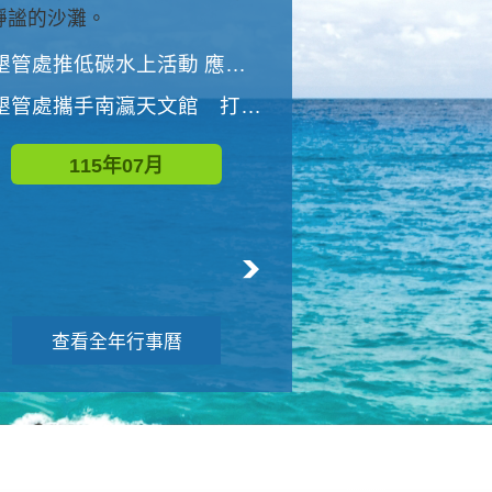
與國家公園有約-優游潮間
墾管處推低碳水上活動 應屆畢業生限額免費參加
墾管處推低碳水上活動 應屆畢業生限額
墾管處攜手南瀛天文館 打造沉浸式天文探索營隊
115年08月
115年07月
查看全年行事曆