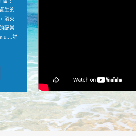
宇宙﹔
誕生的
，浴火
的配樂
....
詳