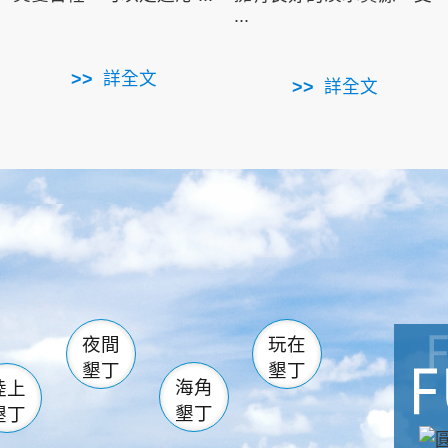
...
詳全文
詳全文
南仁湖
滿州
火
佳樂水
然中心
森林遊樂區
南灣
墾管處遊客中心
社頂公園
風吹沙
湖
船帆石
龍磐公園
香蕉灣
頭
砂島
龍坑
鵝鑾鼻
夜間
玩在
墾丁
墾丁
海角
陸上
墾丁
墾丁