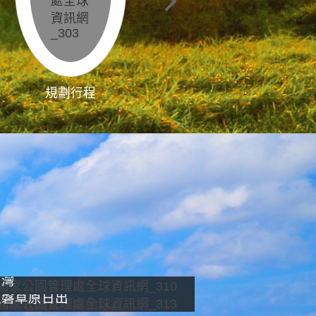
規劃行程
影像直播
南灣
龍磐草原日出