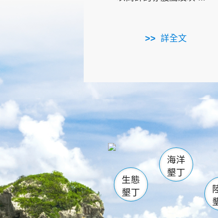
詳全文
龜山
海生館
出
恆春
萬里桐
龍鑾潭自
瓊麻館
關山
後壁
白砂
海洋
貓鼻
墾丁
生態
墾丁