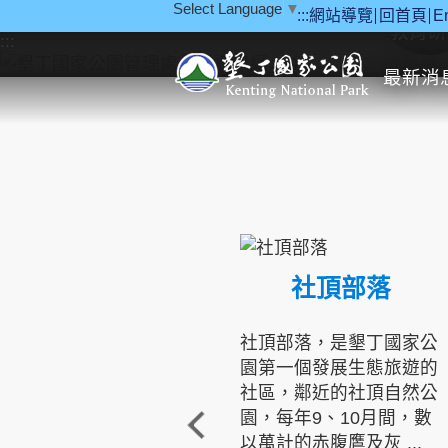
Select Language
▼
:::
網站導覽
回首頁
E
跳到主要內容區塊
教育研
:::
最新消
社頂部落
社頂部落，是墾丁國家公
園第一個發展生態旅遊的
社區，鄰近的社頂自然公
園，每年9、10月間，數
以萬計的赤腹鷹及灰 ...