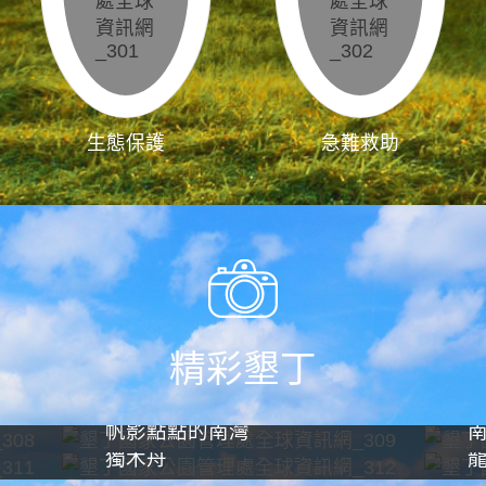
生態保護
急難救助
精彩墾丁
帆影點點的南灣
獨木舟