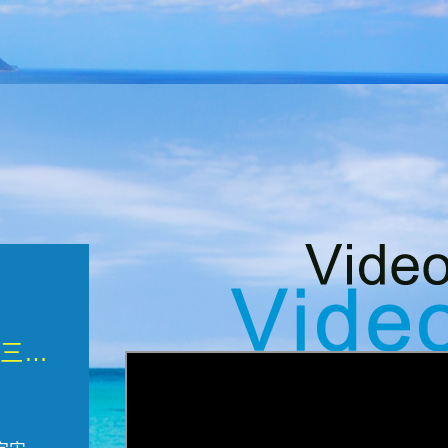
微觀墾丁三部曲 重生....