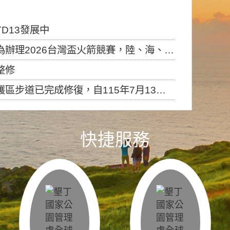
D13發展中
6台灣盃火箭競賽，陸、海、空域警戒及協調相關事宜，因颱風備案事宜
整修
，自115年7月13日（星期一）起恢復開放入園，歡迎民眾依規定申請入園....
快捷服務