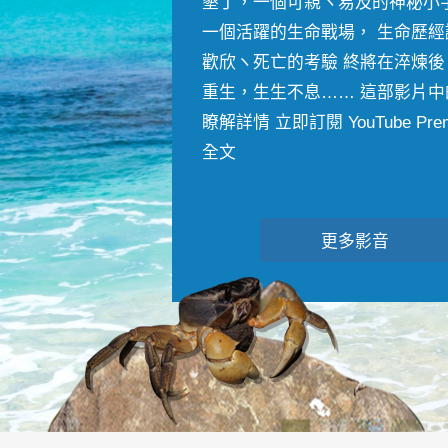
墾丁，一個可親ヽ易及的神秘小
一個活躍的生命戰場， 生命歷經
歡欣ヽ死亡的考驗 終將在淬煉後
重生，生生不息…… 這部影片中
瞭解詳情 立即訂閱 YouTube Premiu
全文
更多影音