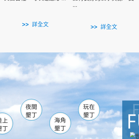
...
詳全文
詳全文
南仁湖
滿州
火
佳樂水
然中心
森林遊樂區
南灣
墾管處遊客中心
社頂公園
風吹沙
湖
船帆石
龍磐公園
香蕉灣
頭
砂島
龍坑
鵝鑾鼻
夜間
玩在
墾丁
墾丁
海角
陸上
墾丁
墾丁