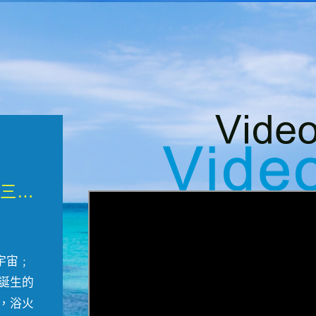
微觀墾丁三部曲 重生....
宇宙﹔
誕生的
，浴火