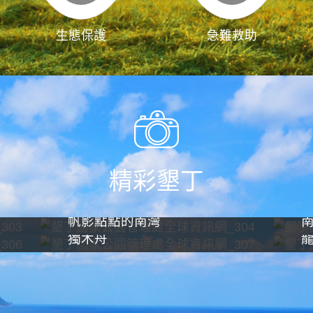
生態保護
急難救助
精彩墾丁
帆影點點的南灣
獨木舟