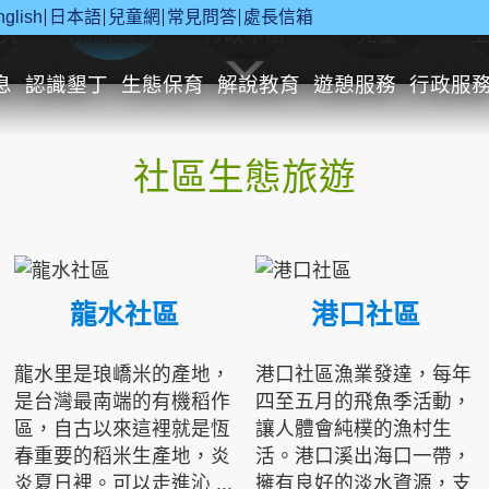
nglish
日本語
兒童網
常見問答
處長信箱
究
休閒遊憩
行政申辦
兒童
息
認識墾丁
生態保育
解說教育
遊憩服務
行政服
社區生態旅遊
龍水社區
港口社區
龍水里是琅嶠米的產地，
港口社區漁業發達，每年
是台灣最南端的有機稻作
四至五月的飛魚季活動，
區，自古以來這裡就是恆
讓人體會純樸的漁村生
春重要的稻米生產地，炎
活。港口溪出海口一帶，
炎夏日裡。可以走進沁 ...
擁有良好的淡水資源，支