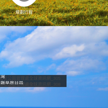
規劃行程
影像直播
南灣
龍磐草原日出