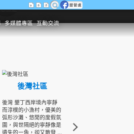
生態旅遊
務
多媒體專區
互動交流
後灣社區
國境之南生態文化發展協會
後灣 墾丁西岸境內寧靜
而淳樸的小漁村，優美的
龍坑地區為隆起的珊瑚礁
弧形沙灘、悠閒的度假氛
地形，由於地處鵝鑾鼻夾
圍，與世隔絕的寧靜像是
角的端點，冬季海浪拍打
遺失的一角，卻又散發 ...
著礁岸，旺盛的侵蝕作