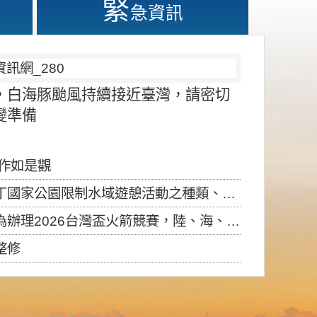
緊
急資訊
，白海豚颱風持續接近臺灣，請密切
變準備
應作如是觀
園限制水域遊憩活動之種類、範圍、時間及行為」，自即日生效。
6台灣盃火箭競賽，陸、海、空域警戒及協調相關事宜，因颱風備案事宜
整修