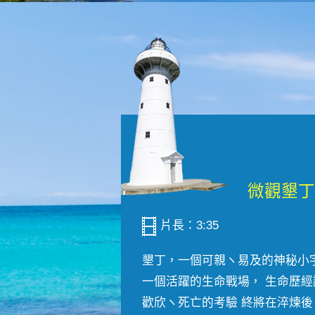
片長：3:35
墾丁，一個可親ヽ易及的神秘小
一個活躍的生命戰場， 生命歷經
歡欣ヽ死亡的考驗 終將在淬煉後