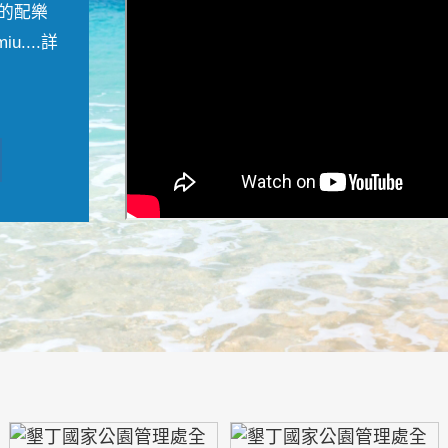
的配樂
....
詳