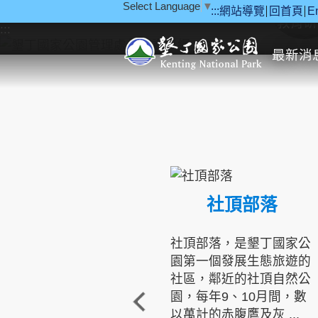
Select Language
▼
:::
網站導覽
回首頁
E
跳到主要內容區塊
教育研
:::
最新消
社頂部落
社頂部落，是墾丁國家公
園第一個發展生態旅遊的
社區，鄰近的社頂自然公
園，每年9、10月間，數
以萬計的赤腹鷹及灰 ...