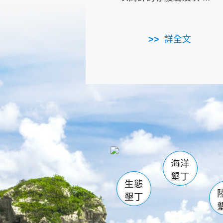
詳全文
龜山
海生館
出
恆春
萬里桐
龍鑾潭自
瓊麻館
關山
後壁
白砂
海洋
貓鼻
墾丁
生態
墾丁