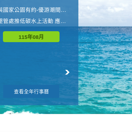
世界地球清潔日 墾管處辦理「2026年墾丁國家公園沙灘淨灘活動」
與國家公園有約-優游潮間探險者
墾管處推低碳水上活動 應屆畢業生限額免費參加
115年09月
115年08月
查看全年行事曆