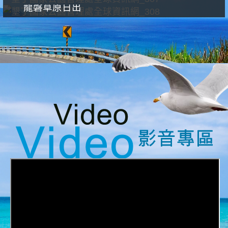
龍磐草原日出