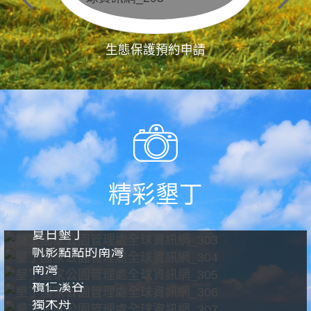
生態保護預約申請
精彩墾丁
夏日墾丁
帆影點點的南灣
南灣
欖仁溪谷
獨木舟