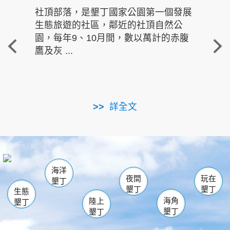
社頂部落，是墾丁國家公園第一個發展
龍水
生態旅遊的社區，鄰近的社頂自然公
的有
園，每年9、10月間，數以萬計的赤腹
重要
鷹及灰 ...
走進沁 
詳全文
南仁湖
龜山
海生館
滿州
出火
恆春
佳樂水
萬里桐
龍鑾潭自然中心
森林遊樂區
瓊麻館
南灣
關山
墾管處遊客中心
社頂公園
風吹沙
後壁湖
船帆石
白砂
海洋
龍磐公園
香蕉灣
貓鼻頭
砂島
龍坑
鵝鑾鼻
夜間
玩在
墾丁
墾丁
墾丁
生態
海角
陸上
墾丁
墾丁
墾丁