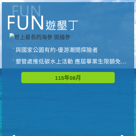
與國家公園有約-優游潮間探險者
墾管處推低碳水上活動 應屆畢業生限額免費參加
115年08月