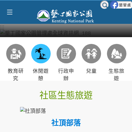
Select Language
▼
跳到主要內容區塊
:::
教育研
休閒遊
行政申
兒童
生態旅
究
憩
辦
遊
社區生態旅遊
社頂部落