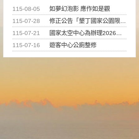
115-08-05
如夢幻泡影 應作如是觀
115-07-28
修正公告「墾丁國家公園限制水域遊憩活動之種類、範圍、時間及行為」，自即日生效。
115-07-21
國家太空中心為辦理2026台灣盃火箭競賽，陸、海、空域警戒及協調相關事宜，因颱風備案事宜
115-07-16
遊客中心公廁整修