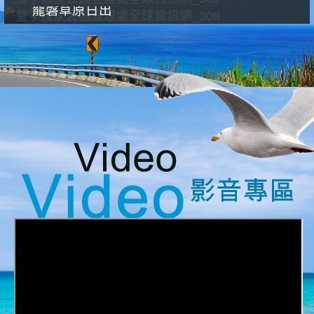
龍磐草原日出