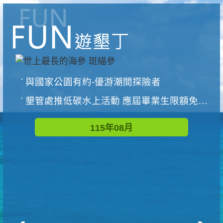
與國家公園有約-優游潮間探險者
墾管處推低碳水上活動 應屆畢業生限額免費參加
115年08月