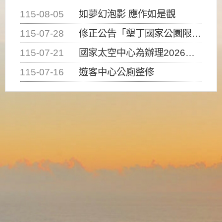
115-08-05
如夢幻泡影 應作如是觀
115-07-28
修正公告「墾丁國家公園限制水域遊憩活動之種類、範圍、時間及行為」，自即日生效。
115-07-21
國家太空中心為辦理2026台灣盃火箭競賽，陸、海、空域警戒及協調相關事宜，因颱風備案事宜
115-07-16
遊客中心公廁整修