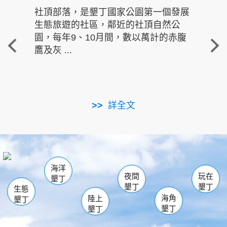
社頂部落，是墾丁國家公園第一個發展
龍水
生態旅遊的社區，鄰近的社頂自然公
的有
園，每年9、10月間，數以萬計的赤腹
重要
鷹及灰 ...
走進沁 
詳全文
南仁湖
龜山
海生館
滿州
出火
恆春
佳樂水
萬里桐
龍鑾潭自然中心
森林遊樂區
瓊麻館
南灣
關山
墾管處遊客中心
社頂公園
風吹沙
後壁湖
船帆石
白砂
海洋
龍磐公園
香蕉灣
貓鼻頭
砂島
龍坑
鵝鑾鼻
夜間
玩在
墾丁
墾丁
墾丁
生態
海角
陸上
墾丁
墾丁
墾丁