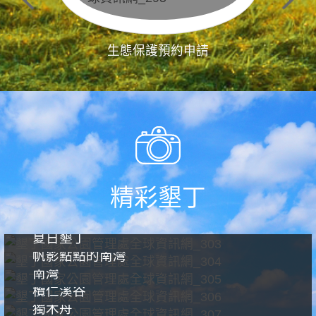
生態保護預約申請
精彩墾丁
夏日墾丁
帆影點點的南灣
南灣
欖仁溪谷
獨木舟