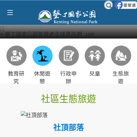
Select Language
▼
跳到主要內容區塊
:::
教育研
休閒遊
行政申
兒童
生態旅
究
憩
辦
遊
社區生態旅遊
社頂部落