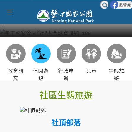
Select Language
▼
跳到主要內容區塊
:::
教育研
休閒遊
行政申
兒童
生態旅
究
憩
辦
遊
社區生態旅遊
社頂部落