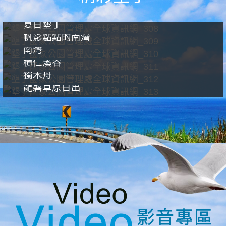
夏日墾丁
帆影點點的南灣
南灣
欖仁溪谷
獨木舟
龍磐草原日出