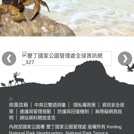
:::
政風信箱
中英日雙語詞彙
隱私權政策
資訊安全政
策
維護與管理規範
防護與回復機制
無障礙網頁說
明
網站資料開放宣告
內政部國家公園署 墾丁國家公園管理處 版權所有 Kenting
National Park Headquarters, National Park Service,