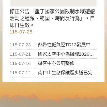
修正公告「墾丁國家公園限制水域遊憩
活動之種類、範圍、時間及行為」，自
即日生效。
115-07-28
115-07-23
熱帶性低氣壓TD13發展中
115-07-21
國家太空中心為辦理2026台灣盃火箭競賽，陸、海、空域警戒及協調相關事宜，因颱風備案事宜
115-07-16
遊客中心公廁整修
115-07-12
南仁山生態保護區步道已完成修復，自115年7月13日（星期一）起恢復開放入園，歡迎民眾依規定申請入園....