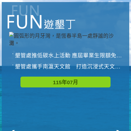
墾管處推低碳水上活動 應屆畢業生限額免費參加
墾管處攜手南瀛天文館 打造沉浸式天文探索營隊
115年07月