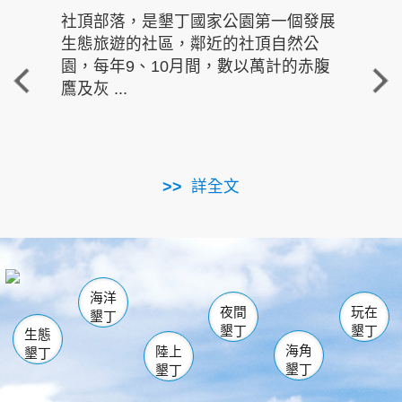
社頂部落，是墾丁國家公園第一個發展
龍水
生態旅遊的社區，鄰近的社頂自然公
的有
園，每年9、10月間，數以萬計的赤腹
重要
鷹及灰 ...
走進沁 
詳全文
南仁湖
龜山
海生館
滿州
出火
恆春
佳樂水
萬里桐
龍鑾潭自然中心
森林遊樂區
瓊麻館
南灣
關山
墾管處遊客中心
社頂公園
風吹沙
後壁湖
船帆石
白砂
海洋
龍磐公園
香蕉灣
貓鼻頭
砂島
龍坑
鵝鑾鼻
夜間
玩在
墾丁
墾丁
墾丁
生態
海角
陸上
墾丁
墾丁
墾丁