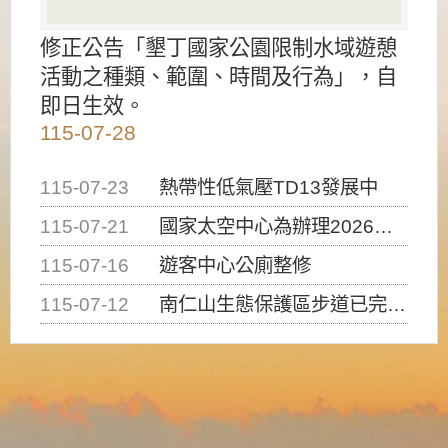
修正公告「墾丁國家公園限制水域遊憩
活動之種類、範圍、時間及行為」，自
即日生效。
115-07-28
115-07-23
熱帶性低氣壓TD13發展中
115-07-21
國家太空中心為辦理2026台灣盃火箭競賽，陸、海、空域警戒及協調相關事宜，因颱風備案事宜
115-07-16
遊客中心公廁整修
115-07-12
南仁山生態保護區步道已完成修復，自115年7月13日（星期一）起恢復開放入園，歡迎民眾依規定申請入園....