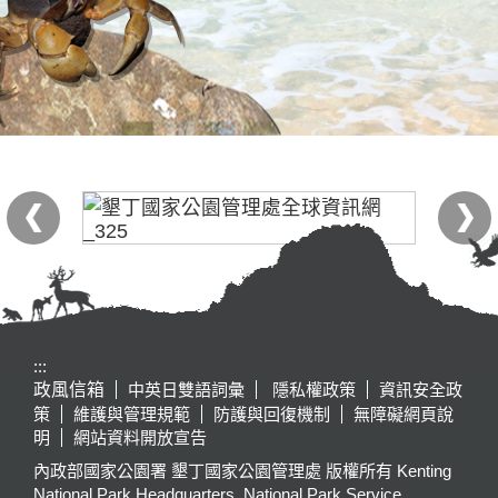
:::
政風信箱
中英日雙語詞彙
隱私權政策
資訊安全政
策
維護與管理規範
防護與回復機制
無障礙網頁說
明
網站資料開放宣告
內政部國家公園署 墾丁國家公園管理處 版權所有 Kenting
National Park Headquarters, National Park Service,