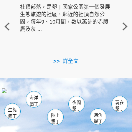
社頂部落，是墾丁國家公園第一個發展
龍水
生態旅遊的社區，鄰近的社頂自然公
的有
園，每年9、10月間，數以萬計的赤腹
重要
鷹及灰 ...
走進沁 
詳全文
南仁湖
龜山
海生館
滿州
出火
恆春
佳樂水
萬里桐
龍鑾潭自然中心
森林遊樂區
瓊麻館
南灣
關山
墾管處遊客中心
社頂公園
風吹沙
後壁湖
船帆石
白砂
海洋
龍磐公園
香蕉灣
貓鼻頭
砂島
龍坑
鵝鑾鼻
夜間
玩在
墾丁
墾丁
墾丁
生態
海角
陸上
墾丁
墾丁
墾丁