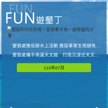
墾管處推低碳水上活動 應屆畢業生限額免費參加
墾管處攜手南瀛天文館 打造沉浸式天文探索營隊
115年07月