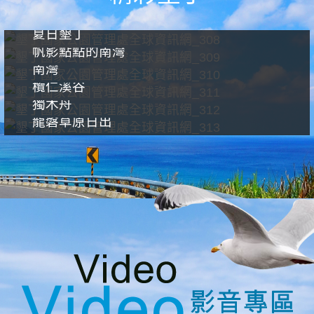
夏日墾丁
帆影點點的南灣
南灣
欖仁溪谷
獨木舟
龍磐草原日出