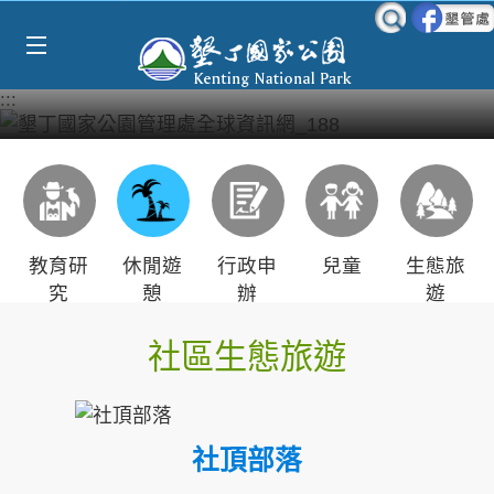
Select Language
▼
跳到主要內容區塊
:::
教育研
休閒遊
行政申
兒童
生態旅
究
憩
辦
遊
社區生態旅遊
社頂部落