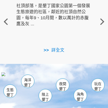
社頂部落，是墾丁國家公園第一個發展
龍水
生態旅遊的社區，鄰近的社頂自然公
的有
園，每年9、10月間，數以萬計的赤腹
重要
鷹及灰 ...
走進沁 
詳全文
南仁湖
龜山
海生館
滿州
出火
恆春
佳樂水
萬里桐
龍鑾潭自然中心
森林遊樂區
瓊麻館
南灣
關山
墾管處遊客中心
社頂公園
風吹沙
後壁湖
船帆石
白砂
海洋
龍磐公園
香蕉灣
貓鼻頭
砂島
龍坑
鵝鑾鼻
夜間
玩在
墾丁
墾丁
墾丁
生態
海角
陸上
墾丁
墾丁
墾丁