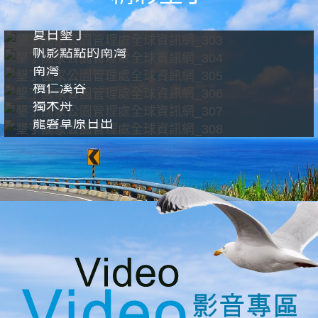
夏日墾丁
帆影點點的南灣
南灣
欖仁溪谷
獨木舟
龍磐草原日出