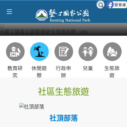
Select Language
▼
跳到主要內容區塊
:::
教育研
休閒遊
行政申
兒童
生態旅
究
憩
辦
遊
社區生態旅遊
社頂部落