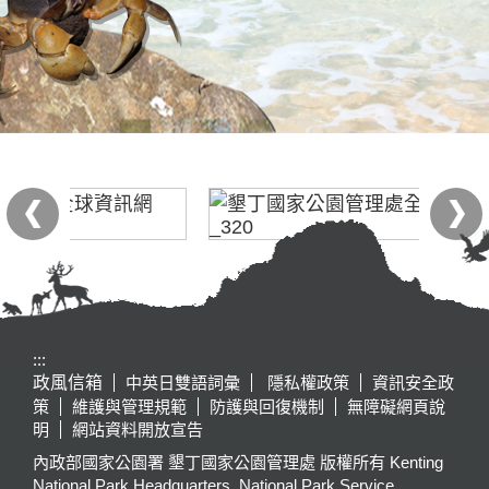
:::
政風信箱
中英日雙語詞彙
隱私權政策
資訊安全政
策
維護與管理規範
防護與回復機制
無障礙網頁說
明
網站資料開放宣告
內政部國家公園署 墾丁國家公園管理處 版權所有 Kenting
National Park Headquarters, National Park Service,