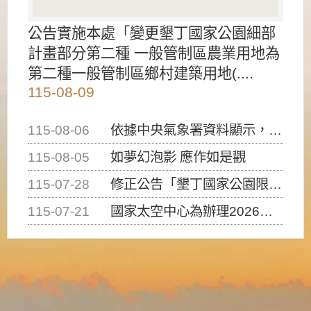
公告實施本處「變更墾丁國家公園細部
計畫部分第二種 一般管制區農業用地為
第二種一般管制區鄉村建築用地(....
115-08-09
115-08-06
依據中央氣象署資料顯示，白海豚颱風持續接近臺灣，請密切注意動向及早完成防災應變準備
115-08-05
如夢幻泡影 應作如是觀
115-07-28
修正公告「墾丁國家公園限制水域遊憩活動之種類、範圍、時間及行為」，自即日生效。
115-07-21
國家太空中心為辦理2026台灣盃火箭競賽，陸、海、空域警戒及協調相關事宜，因颱風備案事宜