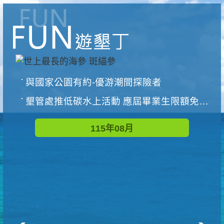
與國家公園有約-優游潮間探險者
墾管處推低碳水上活動 應屆畢業生限額免費參加
115年08月