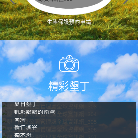
生態保護預約申請
精彩墾丁
夏日墾丁
帆影點點的南灣
南灣
欖仁溪谷
獨木舟