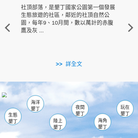
社頂部落，是墾丁國家公園第一個發展
龍水
生態旅遊的社區，鄰近的社頂自然公
的有
園，每年9、10月間，數以萬計的赤腹
重要
鷹及灰 ...
走進沁 
詳全文
南仁湖
龜山
海生館
滿州
出火
恆春
佳樂水
萬里桐
龍鑾潭自然中心
森林遊樂區
瓊麻館
南灣
關山
墾管處遊客中心
社頂公園
風吹沙
後壁湖
船帆石
白砂
海洋
龍磐公園
香蕉灣
貓鼻頭
砂島
龍坑
鵝鑾鼻
夜間
玩在
墾丁
墾丁
墾丁
生態
海角
陸上
墾丁
墾丁
墾丁