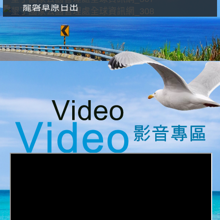
龍磐草原日出