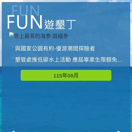
與國家公園有約-優游潮間探險者
墾管處推低碳水上活動 應屆畢業生限額免費參加
115年08月