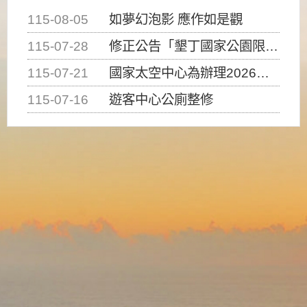
115-08-05
如夢幻泡影 應作如是觀
115-07-28
修正公告「墾丁國家公園限制水域遊憩活動之種類、範圍、時間及行為」，自即日生效。
115-07-21
國家太空中心為辦理2026台灣盃火箭競賽，陸、海、空域警戒及協調相關事宜，因颱風備案事宜
115-07-16
遊客中心公廁整修