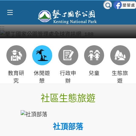
Select Language
▼
跳到主要內容區塊
:::
教育研
休閒遊
行政申
兒童
生態旅
究
憩
辦
遊
社區生態旅遊
社頂部落