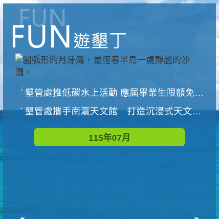
墾管處推低碳水上活動 應屆畢業生限額免費參加
墾管處攜手南瀛天文館 打造沉浸式天文探索營隊
115年07月