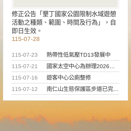
修正公告「墾丁國家公園限制水域遊憩
活動之種類、範圍、時間及行為」，自
即日生效。
115-07-28
115-07-23
熱帶性低氣壓TD13發展中
115-07-21
國家太空中心為辦理2026台灣盃火箭競賽，陸、海、空域警戒及協調相關事宜，因颱風備案事宜
115-07-16
遊客中心公廁整修
115-07-12
南仁山生態保護區步道已完成修復，自115年7月13日（星期一）起恢復開放入園，歡迎民眾依規定申請入園....