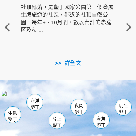
社頂部落，是墾丁國家公園第一個發展
龍水
生態旅遊的社區，鄰近的社頂自然公
的有
園，每年9、10月間，數以萬計的赤腹
重要
鷹及灰 ...
走進沁 
詳全文
南仁湖
龜山
海生館
滿州
出火
恆春
佳樂水
萬里桐
龍鑾潭自然中心
森林遊樂區
瓊麻館
南灣
關山
墾管處遊客中心
社頂公園
風吹沙
後壁湖
船帆石
白砂
海洋
龍磐公園
香蕉灣
貓鼻頭
砂島
龍坑
鵝鑾鼻
夜間
玩在
墾丁
墾丁
墾丁
生態
海角
陸上
墾丁
墾丁
墾丁