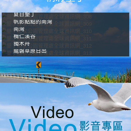
夏日墾丁
帆影點點的南灣
南灣
欖仁溪谷
獨木舟
龍磐草原日出