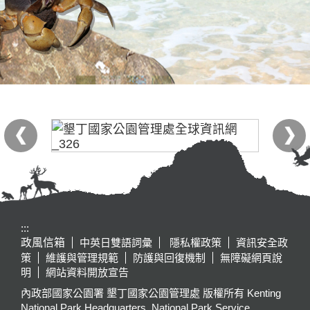
:::
政風信箱
中英日雙語詞彙
隱私權政策
資訊安全政
策
維護與管理規範
防護與回復機制
無障礙網頁說
明
網站資料開放宣告
內政部國家公園署 墾丁國家公園管理處 版權所有 Kenting
National Park Headquarters, National Park Service,