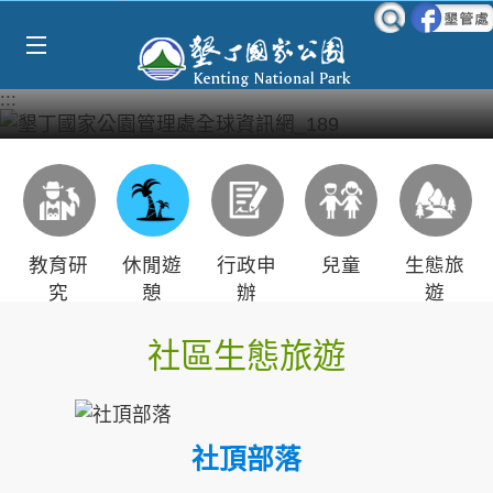
Select Language
▼
跳到主要內容區塊
:::
教育研
休閒遊
行政申
兒童
生態旅
究
憩
辦
遊
社區生態旅遊
社頂部落