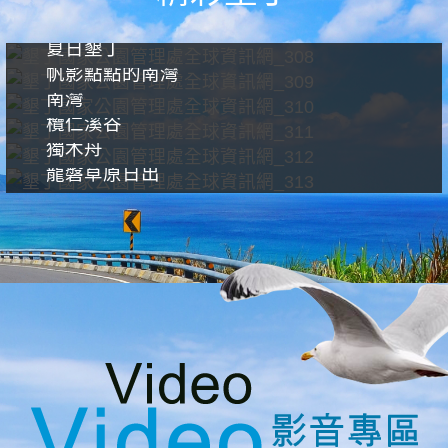
夏日墾丁
帆影點點的南灣
南灣
欖仁溪谷
獨木舟
龍磐草原日出