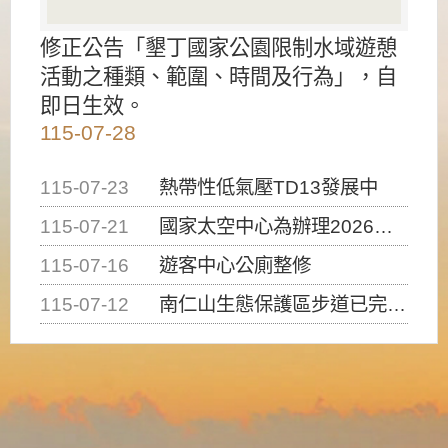
修正公告「墾丁國家公園限制水域遊憩
活動之種類、範圍、時間及行為」，自
即日生效。
115-07-28
115-07-23
熱帶性低氣壓TD13發展中
115-07-21
國家太空中心為辦理2026台灣盃火箭競賽，陸、海、空域警戒及協調相關事宜，因颱風備案事宜
115-07-16
遊客中心公廁整修
115-07-12
南仁山生態保護區步道已完成修復，自115年7月13日（星期一）起恢復開放入園，歡迎民眾依規定申請入園....