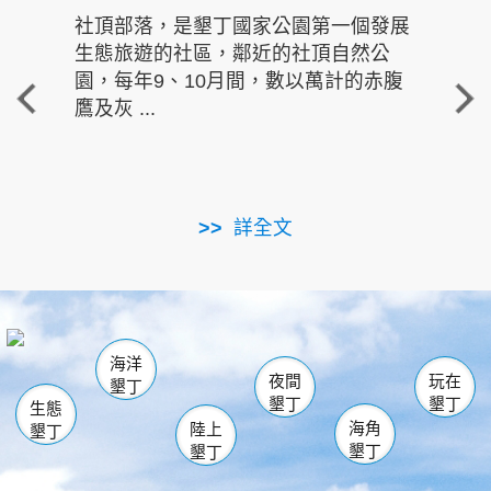
社頂部落，是墾丁國家公園第一個發展
龍水
生態旅遊的社區，鄰近的社頂自然公
的有
園，每年9、10月間，數以萬計的赤腹
重要
鷹及灰 ...
走進沁 
詳全文
南仁湖
龜山
海生館
滿州
出火
恆春
佳樂水
萬里桐
龍鑾潭自然中心
森林遊樂區
瓊麻館
南灣
關山
墾管處遊客中心
社頂公園
風吹沙
後壁湖
船帆石
白砂
海洋
龍磐公園
香蕉灣
貓鼻頭
砂島
龍坑
鵝鑾鼻
夜間
玩在
墾丁
墾丁
墾丁
生態
海角
陸上
墾丁
墾丁
墾丁