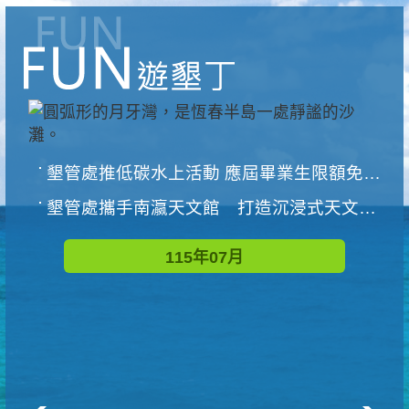
墾管處推低碳水上活動 應屆畢業生限額免費參加
墾管處攜手南瀛天文館 打造沉浸式天文探索營隊
115年07月