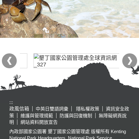
:::
政風信箱
中英日雙語詞彙
隱私權政策
資訊安全政
策
維護與管理規範
防護與回復機制
無障礙網頁說
明
網站資料開放宣告
內政部國家公園署 墾丁國家公園管理處 版權所有 Kenting
National Park Headquarters, National Park Service,