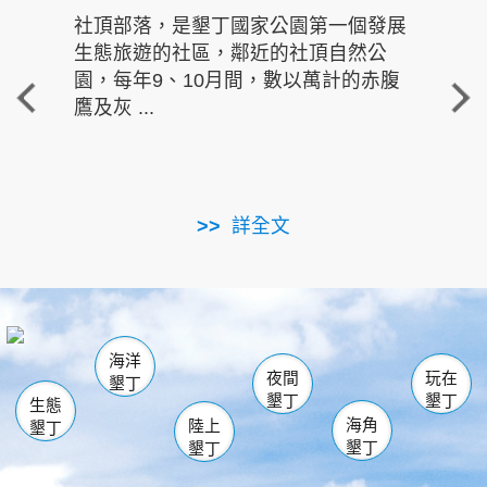
社頂部落，是墾丁國家公園第一個發展
龍水
生態旅遊的社區，鄰近的社頂自然公
的有
園，每年9、10月間，數以萬計的赤腹
重要
鷹及灰 ...
走進沁 
詳全文
南仁湖
龜山
海生館
滿州
出火
恆春
佳樂水
萬里桐
龍鑾潭自然中心
森林遊樂區
瓊麻館
南灣
關山
墾管處遊客中心
社頂公園
風吹沙
後壁湖
船帆石
白砂
海洋
龍磐公園
香蕉灣
貓鼻頭
砂島
龍坑
鵝鑾鼻
夜間
玩在
墾丁
墾丁
墾丁
生態
海角
陸上
墾丁
墾丁
墾丁