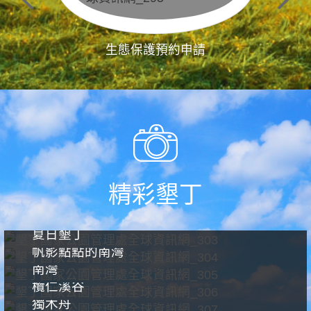
生態保護預約申請
精彩墾丁
夏日墾丁
帆影點點的南灣
南灣
欖仁溪谷
獨木舟