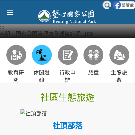
Select Language
▼
跳到主要內容區塊
:::
教育研
休閒遊
行政申
兒童
生態旅
究
憩
辦
遊
社區生態旅遊
社頂部落