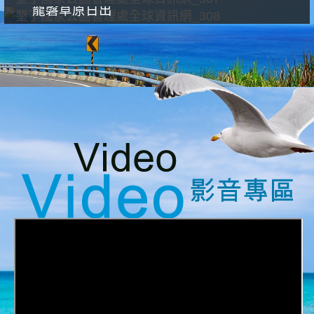
龍磐草原日出