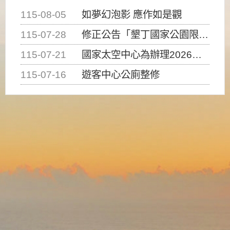
115-08-05
如夢幻泡影 應作如是觀
115-07-28
修正公告「墾丁國家公園限制水域遊憩活動之種類、範圍、時間及行為」，自即日生效。
115-07-21
國家太空中心為辦理2026台灣盃火箭競賽，陸、海、空域警戒及協調相關事宜，因颱風備案事宜
115-07-16
遊客中心公廁整修