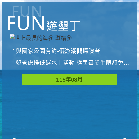
與國家公園有約-優游潮間探險者
墾管處推低碳水上活動 應屆畢業生限額免費參加
115年08月