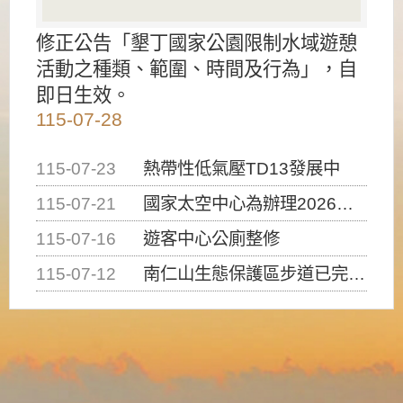
修正公告「墾丁國家公園限制水域遊憩
活動之種類、範圍、時間及行為」，自
即日生效。
115-07-28
115-07-23
熱帶性低氣壓TD13發展中
115-07-21
國家太空中心為辦理2026台灣盃火箭競賽，陸、海、空域警戒及協調相關事宜，因颱風備案事宜
115-07-16
遊客中心公廁整修
115-07-12
南仁山生態保護區步道已完成修復，自115年7月13日（星期一）起恢復開放入園，歡迎民眾依規定申請入園....