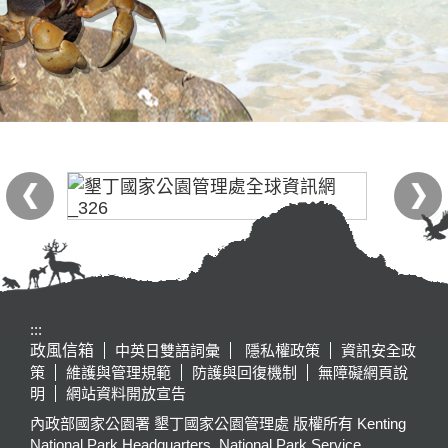
:::
政風信箱
中英日雙語詞彙
隱私權政策
資訊安全政
策
維護與管理規範
防護與回復機制
無障礙網頁說
明
網站資料開放宣告
內政部國家公園署 墾丁國家公園管理處 版權所有 Kenting
National Park Headquarters, National Park Service,