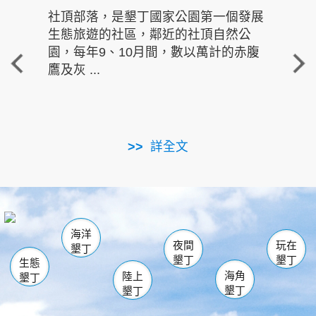
社頂部落，是墾丁國家公園第一個發展
龍水
生態旅遊的社區，鄰近的社頂自然公
的有
園，每年9、10月間，數以萬計的赤腹
重要
鷹及灰 ...
走進沁 
詳全文
南仁湖
龜山
海生館
滿州
出火
恆春
佳樂水
萬里桐
龍鑾潭自然中心
森林遊樂區
瓊麻館
南灣
關山
墾管處遊客中心
社頂公園
風吹沙
後壁湖
船帆石
白砂
海洋
龍磐公園
香蕉灣
貓鼻頭
砂島
龍坑
鵝鑾鼻
夜間
玩在
墾丁
墾丁
墾丁
生態
海角
陸上
墾丁
墾丁
墾丁