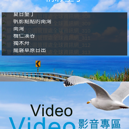
夏日墾丁
帆影點點的南灣
南灣
欖仁溪谷
獨木舟
龍磐草原日出