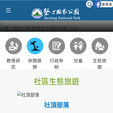
Select Language
▼
跳到主要內容區塊
:::
教育研
休閒遊
行政申
兒童
生態旅
究
憩
辦
遊
社區生態旅遊
社頂部落