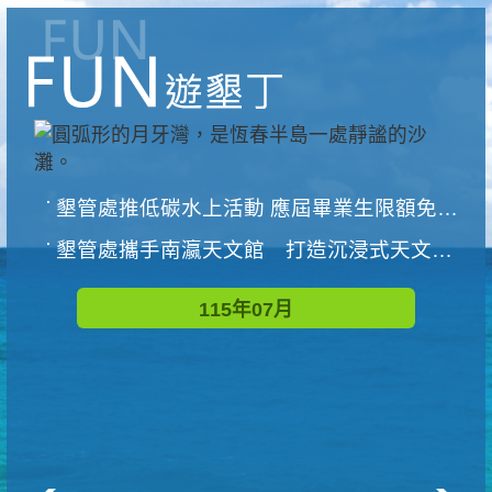
墾管處推低碳水上活動 應屆畢業生限額免費參加
墾管處攜手南瀛天文館 打造沉浸式天文探索營隊
115年07月