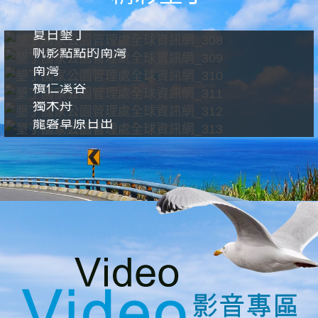
夏日墾丁
帆影點點的南灣
南灣
欖仁溪谷
獨木舟
龍磐草原日出