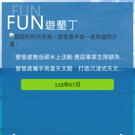
墾管處推低碳水上活動 應屆畢業生限額免費參加
墾管處攜手南瀛天文館 打造沉浸式天文探索營隊
115年07月