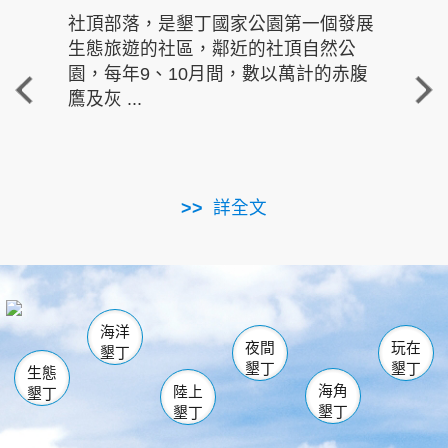
社頂部落，是墾丁國家公園第一個發展
龍水
生態旅遊的社區，鄰近的社頂自然公
的有
園，每年9、10月間，數以萬計的赤腹
重要
鷹及灰 ...
走進沁 
詳全文
南仁湖
龜山
海生館
滿州
出火
恆春
佳樂水
萬里桐
龍鑾潭自然中心
森林遊樂區
瓊麻館
南灣
關山
墾管處遊客中心
社頂公園
風吹沙
後壁湖
船帆石
白砂
海洋
龍磐公園
香蕉灣
貓鼻頭
砂島
龍坑
鵝鑾鼻
夜間
玩在
墾丁
墾丁
墾丁
生態
海角
陸上
墾丁
墾丁
墾丁