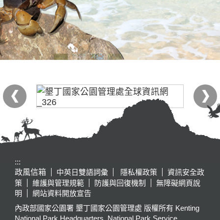
:::
政風信箱
中英日雙語詞彙
隱私權政策
資訊安全政
策
維護與管理規範
防護與回復機制
無障礙網頁說
明
網站資料開放宣告
內政部國家公園署 墾丁國家公園管理處 版權所有 Kenting
National Park Headquarters, National Park Service,