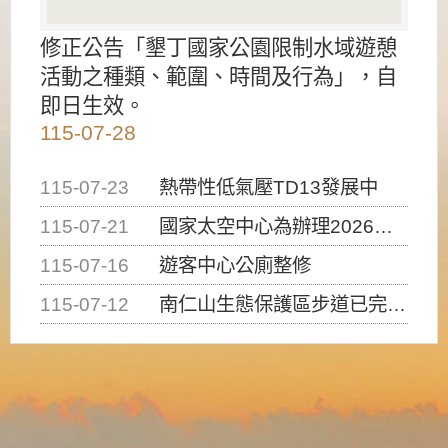
修正公告「墾丁國家公園限制水域遊憩
活動之種類、範圍、時間及行為」，自
即日生效。
115-07-28
115-07-23
熱帶性低氣壓TD13發展中
115-07-21
國家太空中心為辦理2026台灣盃火箭競賽，陸、海、空域警戒及協調相關事宜，因颱風備案事宜
115-07-16
遊客中心公廁整修
115-07-12
南仁山生態保護區步道已完成修復，自115年7月13日（星期一）起恢復開放入園，歡迎民眾依規定申請入園....