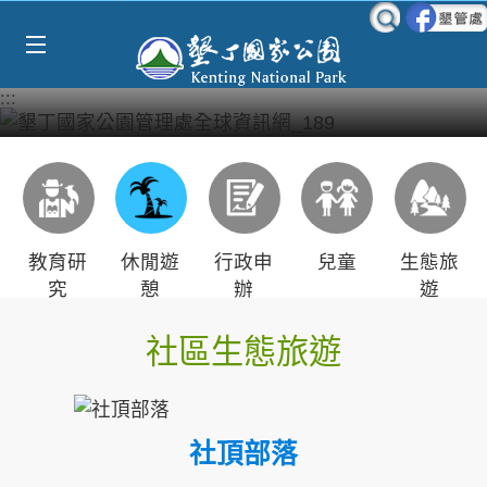
Select Language
▼
跳到主要內容區塊
:::
教育研
休閒遊
行政申
兒童
生態旅
究
憩
辦
遊
社區生態旅遊
社頂部落