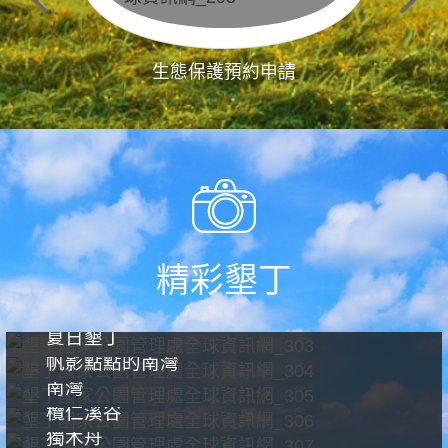
生態保護預約申請
精彩墾丁
夏日墾丁
帆影點點的南灣
南灣
欖仁溪谷
獨木舟