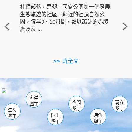
社頂部落，是墾丁國家公園第一個發展
龍水
生態旅遊的社區，鄰近的社頂自然公
的有
園，每年9、10月間，數以萬計的赤腹
重要
鷹及灰 ...
走進沁 
詳全文
南仁湖
龜山
海生館
滿州
出火
恆春
佳樂水
萬里桐
龍鑾潭自然中心
森林遊樂區
瓊麻館
南灣
關山
墾管處遊客中心
社頂公園
風吹沙
後壁湖
船帆石
白砂
海洋
龍磐公園
香蕉灣
貓鼻頭
砂島
龍坑
鵝鑾鼻
夜間
玩在
墾丁
墾丁
墾丁
生態
海角
陸上
墾丁
墾丁
墾丁