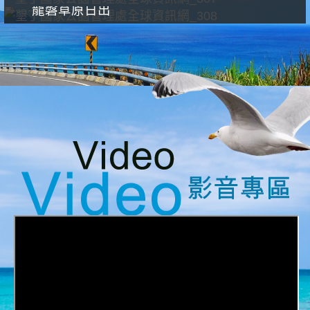
龍磐草原日出