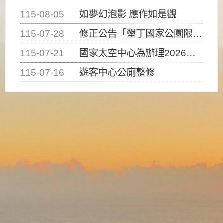
115-08-05
如夢幻泡影 應作如是觀
115-07-28
修正公告「墾丁國家公園限制水域遊憩活動之種類、範圍、時間及行為」，自即日生效。
115-07-21
國家太空中心為辦理2026台灣盃火箭競賽，陸、海、空域警戒及協調相關事宜，因颱風備案事宜
115-07-16
遊客中心公廁整修