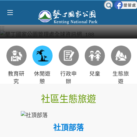
Select Language
▼
跳到主要內容區塊
:::
教育研
休閒遊
行政申
兒童
生態旅
究
憩
辦
遊
社區生態旅遊
社頂部落