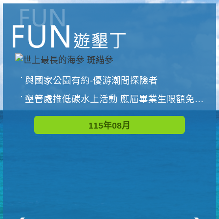
與國家公園有約-優游潮間探險者
墾管處推低碳水上活動 應屆畢業生限額免費參加
115年08月