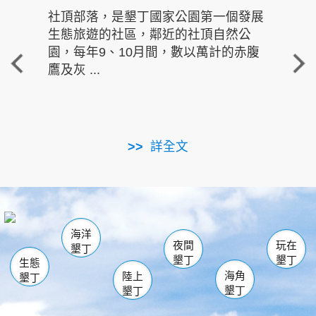
社頂部落，是墾丁國家公園第一個發展
龍水
生態旅遊的社區，鄰近的社頂自然公
的有
園，每年9、10月間，數以萬計的赤腹
重要
鷹及灰 ...
走進沁 
詳全文
南仁湖
龜山
海生館
滿州
出火
恆春
佳樂水
萬里桐
龍鑾潭自然中心
森林遊樂區
瓊麻館
南灣
關山
墾管處遊客中心
社頂公園
風吹沙
後壁湖
船帆石
白砂
海洋
龍磐公園
香蕉灣
貓鼻頭
砂島
龍坑
鵝鑾鼻
夜間
玩在
墾丁
墾丁
墾丁
生態
海角
陸上
墾丁
墾丁
墾丁