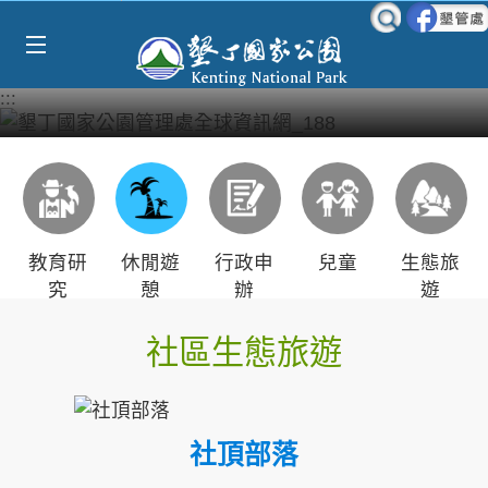
Select Language
▼
跳到主要內容區塊
:::
教育研
休閒遊
行政申
兒童
生態旅
究
憩
辦
遊
社區生態旅遊
社頂部落