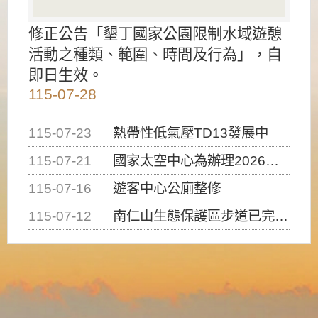
修正公告「墾丁國家公園限制水域遊憩
活動之種類、範圍、時間及行為」，自
即日生效。
115-07-28
115-07-23
熱帶性低氣壓TD13發展中
115-07-21
國家太空中心為辦理2026台灣盃火箭競賽，陸、海、空域警戒及協調相關事宜，因颱風備案事宜
115-07-16
遊客中心公廁整修
115-07-12
南仁山生態保護區步道已完成修復，自115年7月13日（星期一）起恢復開放入園，歡迎民眾依規定申請入園....