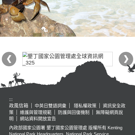
:::
政風信箱
中英日雙語詞彙
隱私權政策
資訊安全政
策
維護與管理規範
防護與回復機制
無障礙網頁說
明
網站資料開放宣告
內政部國家公園署 墾丁國家公園管理處 版權所有 Kenting
National Park Headquarters, National Park Service,