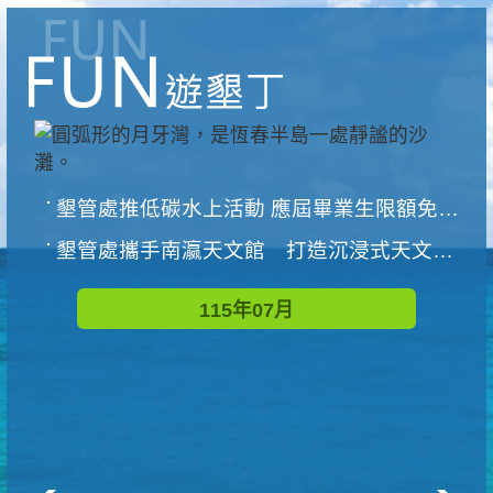
墾管處推低碳水上活動 應屆畢業生限額免費參加
墾管處攜手南瀛天文館 打造沉浸式天文探索營隊
115年07月