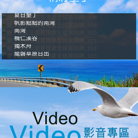
夏日墾丁
帆影點點的南灣
南灣
欖仁溪谷
獨木舟
龍磐草原日出