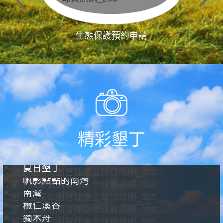
生態保護預約申請
精彩墾丁
夏日墾丁
帆影點點的南灣
南灣
欖仁溪谷
獨木舟