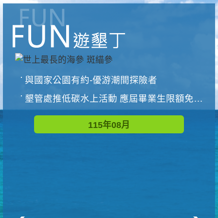
與國家公園有約-優游潮間探險者
墾管處推低碳水上活動 應屆畢業生限額免費參加
115年08月