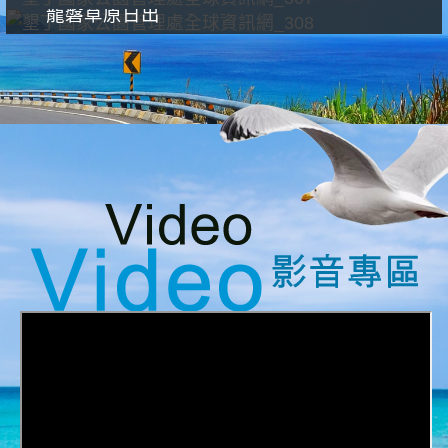
龍磐草原日出