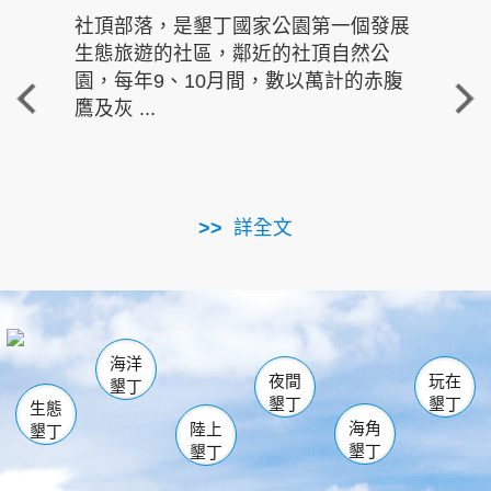
社頂部落，是墾丁國家公園第一個發展
龍水
生態旅遊的社區，鄰近的社頂自然公
的有
園，每年9、10月間，數以萬計的赤腹
重要
鷹及灰 ...
走進沁 
詳全文
南仁湖
龜山
海生館
滿州
出火
恆春
佳樂水
萬里桐
龍鑾潭自然中心
森林遊樂區
瓊麻館
南灣
關山
墾管處遊客中心
社頂公園
風吹沙
後壁湖
船帆石
白砂
海洋
龍磐公園
香蕉灣
貓鼻頭
砂島
龍坑
鵝鑾鼻
夜間
玩在
墾丁
墾丁
墾丁
生態
海角
陸上
墾丁
墾丁
墾丁