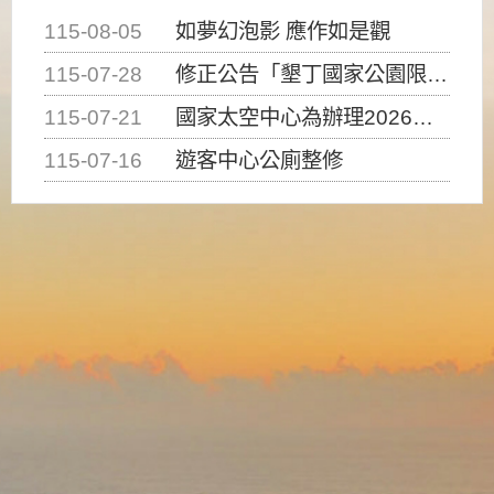
115-08-05
如夢幻泡影 應作如是觀
115-07-28
修正公告「墾丁國家公園限制水域遊憩活動之種類、範圍、時間及行為」，自即日生效。
115-07-21
國家太空中心為辦理2026台灣盃火箭競賽，陸、海、空域警戒及協調相關事宜，因颱風備案事宜
115-07-16
遊客中心公廁整修