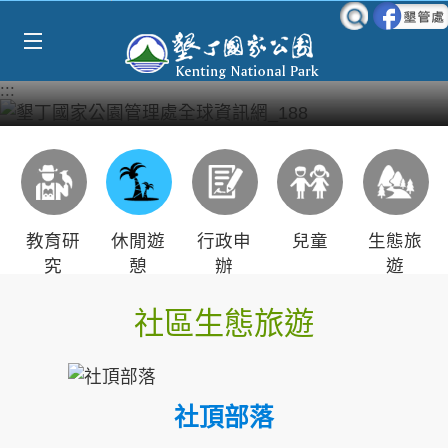
Select Language
▼
跳到主要內容區塊
:::
教育研
休閒遊
行政申
兒童
生態旅
究
憩
辦
遊
社區生態旅遊
社頂部落