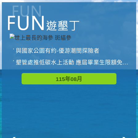
與國家公園有約-優游潮間探險者
墾管處推低碳水上活動 應屆畢業生限額免費參加
115年08月