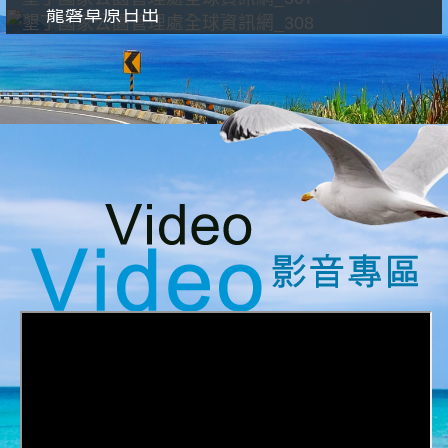
龍磐草原日出