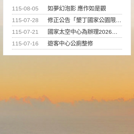
115-08-05
如夢幻泡影 應作如是觀
115-07-28
修正公告「墾丁國家公園限制水域遊憩活動之種類、範圍、時間及行為」，自即日生效。
115-07-21
國家太空中心為辦理2026台灣盃火箭競賽，陸、海、空域警戒及協調相關事宜，因颱風備案事宜
115-07-16
遊客中心公廁整修