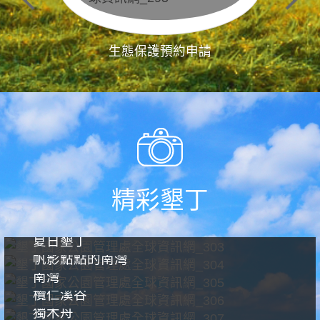
生態保護預約申請
精彩墾丁
夏日墾丁
帆影點點的南灣
南灣
欖仁溪谷
獨木舟