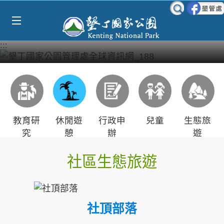
Select Language
▼
跳到主要內容區塊
:::
教育研
休閒遊
行政申
兒童
生態旅
究
憩
辦
遊
社區生態旅遊
社頂部落