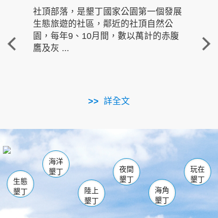
社頂部落，是墾丁國家公園第一個發展
龍水
生態旅遊的社區，鄰近的社頂自然公
的有
園，每年9、10月間，數以萬計的赤腹
重要
鷹及灰 ...
走進沁 
詳全文
南仁湖
龜山
海生館
滿州
出火
恆春
佳樂水
萬里桐
龍鑾潭自然中心
森林遊樂區
瓊麻館
南灣
關山
墾管處遊客中心
社頂公園
風吹沙
後壁湖
船帆石
白砂
海洋
龍磐公園
香蕉灣
貓鼻頭
砂島
龍坑
鵝鑾鼻
夜間
玩在
墾丁
墾丁
墾丁
生態
海角
陸上
墾丁
墾丁
墾丁