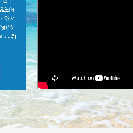
宇宙﹔
誕生的
，浴火
的配樂
....
詳