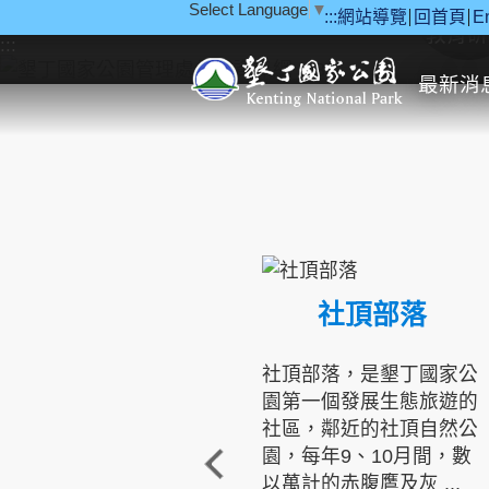
Select Language
▼
:::
網站導覽
回首頁
E
跳到主要內容區塊
教育研
:::
最新消
社頂部落
社頂部落，是墾丁國家公
園第一個發展生態旅遊的
社區，鄰近的社頂自然公
園，每年9、10月間，數
以萬計的赤腹鷹及灰 ...