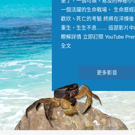
墾丁，一個可親ヽ易及的神秘小
一個活躍的生命戰場， 生命歷經
歡欣ヽ死亡的考驗 終將在淬煉後
重生，生生不息…… 這部影片中
瞭解詳情 立即訂閱 YouTube Premiu
全文
更多影音