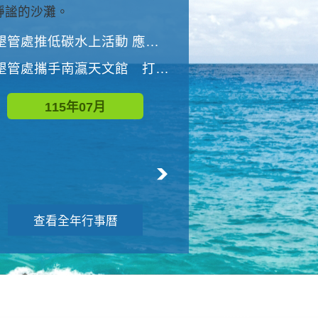
與國家公園有約-優游潮間
墾管處推低碳水上活動 應屆畢業生限額免費參加
墾管處推低碳水上活動 應屆畢業生限額
墾管處攜手南瀛天文館 打造沉浸式天文探索營隊
115年08月
115年07月
查看全年行事曆