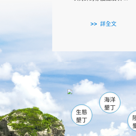
詳全文
龜山
海生館
出
恆春
萬里桐
龍鑾潭自
瓊麻館
關山
後壁
白砂
海洋
貓鼻
墾丁
生態
墾丁