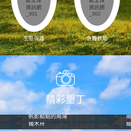
生態保護
急難救助
精彩墾丁
帆影點點的南灣
獨木舟