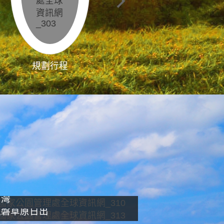
規劃行程
影像直播
南灣
龍磐草原日出