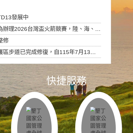
D13發展中
6台灣盃火箭競賽，陸、海、空域警戒及協調相關事宜，因颱風備案事宜
整修
，自115年7月13日（星期一）起恢復開放入園，歡迎民眾依規定申請入園....
快捷服務