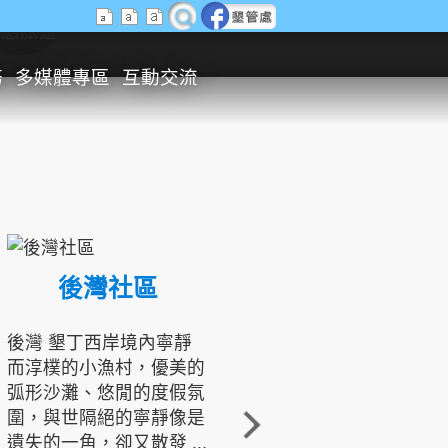
生態旅遊
務
多媒體專區
互動交流
後灣社區
國境之南生態文化發展協會
後灣 墾丁西岸境內寧靜
而淳樸的小漁村，優美的
龍坑地區為隆起的珊瑚礁
弧形沙灘、悠閒的度假氛
地形，由於地處鵝鑾鼻夾
圍，與世隔絕的寧靜像是
角的端點，冬季海浪拍打
遺失的一角，卻又散發 ...
著礁岸，旺盛的侵蝕作