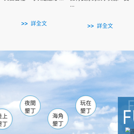
...
詳全文
詳全文
南仁湖
滿州
火
佳樂水
然中心
森林遊樂區
南灣
墾管處遊客中心
社頂公園
風吹沙
湖
船帆石
龍磐公園
香蕉灣
頭
砂島
龍坑
鵝鑾鼻
夜間
玩在
墾丁
墾丁
海角
陸上
墾丁
墾丁