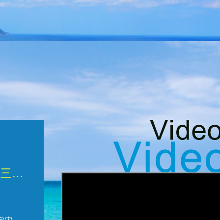
微觀墾丁三部曲 重生....