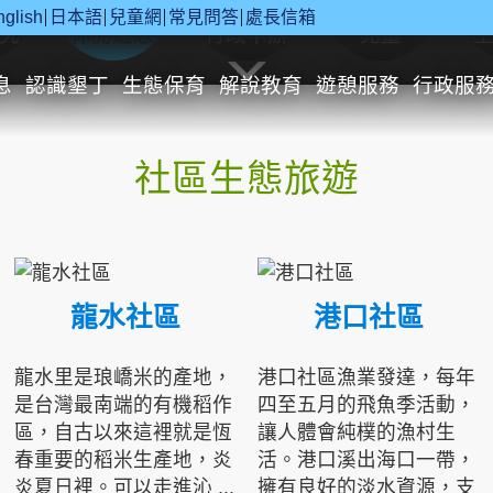
nglish
日本語
兒童網
常見問答
處長信箱
究
休閒遊憩
行政申辦
兒童
息
認識墾丁
生態保育
解說教育
遊憩服務
行政服
社區生態旅遊
龍水社區
港口社區
龍水里是琅嶠米的產地，
港口社區漁業發達，每年
是台灣最南端的有機稻作
四至五月的飛魚季活動，
區，自古以來這裡就是恆
讓人體會純樸的漁村生
春重要的稻米生產地，炎
活。港口溪出海口一帶，
炎夏日裡。可以走進沁 ...
擁有良好的淡水資源，支