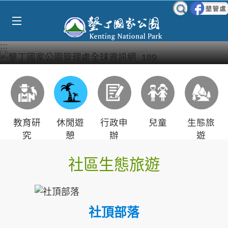
Select Language
▼
跳到主要內容區塊
:::
教育研
休閒遊
行政申
兒童
生態旅
究
憩
辦
遊
社區生態旅遊
社頂部落