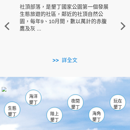
社頂部落，是墾丁國家公園第一個發展
龍水
生態旅遊的社區，鄰近的社頂自然公
的有
園，每年9、10月間，數以萬計的赤腹
重要
鷹及灰 ...
走進沁 
詳全文
南仁湖
龜山
海生館
滿州
出火
恆春
佳樂水
萬里桐
龍鑾潭自然中心
森林遊樂區
瓊麻館
南灣
關山
墾管處遊客中心
社頂公園
風吹沙
後壁湖
船帆石
白砂
海洋
龍磐公園
香蕉灣
貓鼻頭
砂島
龍坑
鵝鑾鼻
夜間
玩在
墾丁
墾丁
墾丁
生態
海角
陸上
墾丁
墾丁
墾丁