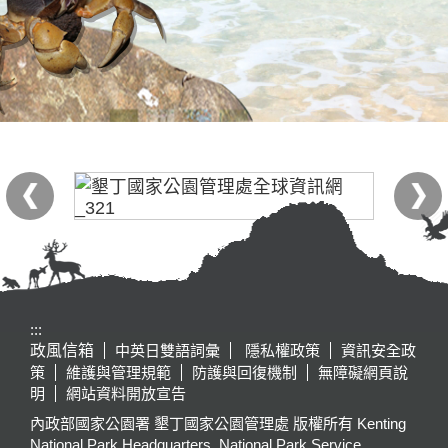
:::
政風信箱
中英日雙語詞彙
隱私權政策
資訊安全政
策
維護與管理規範
防護與回復機制
無障礙網頁說
明
網站資料開放宣告
內政部國家公園署 墾丁國家公園管理處 版權所有 Kenting
National Park Headquarters, National Park Service,