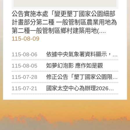
公告實施本處「變更墾丁國家公園細部
計畫部分第二種 一般管制區農業用地為
第二種一般管制區鄉村建築用地(....
115-08-09
115-08-06
依據中央氣象署資料顯示，白海豚颱風持續接近臺灣，請密切注意動向及早完成防災應變準備
115-08-05
如夢幻泡影 應作如是觀
115-07-28
修正公告「墾丁國家公園限制水域遊憩活動之種類、範圍、時間及行為」，自即日生效。
115-07-21
國家太空中心為辦理2026台灣盃火箭競賽，陸、海、空域警戒及協調相關事宜，因颱風備案事宜