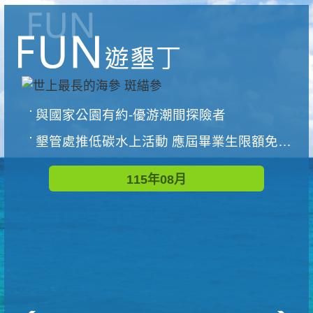
與國家公園有約-優游潮間探險者
墾管處推低碳水上活動 應屆畢業生限額免費參加
115年08月