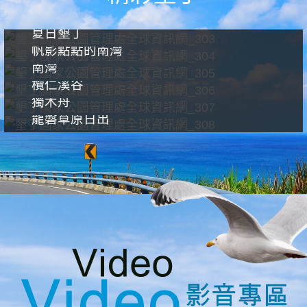
夏日墾丁
帆影點點的南灣
南灣
欖仁溪谷
獨木舟
龍磐草原日出