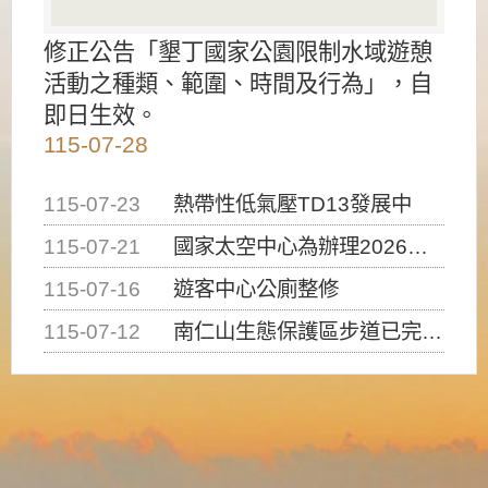
修正公告「墾丁國家公園限制水域遊憩
活動之種類、範圍、時間及行為」，自
即日生效。
115-07-28
115-07-23
熱帶性低氣壓TD13發展中
115-07-21
國家太空中心為辦理2026台灣盃火箭競賽，陸、海、空域警戒及協調相關事宜，因颱風備案事宜
115-07-16
遊客中心公廁整修
115-07-12
南仁山生態保護區步道已完成修復，自115年7月13日（星期一）起恢復開放入園，歡迎民眾依規定申請入園....