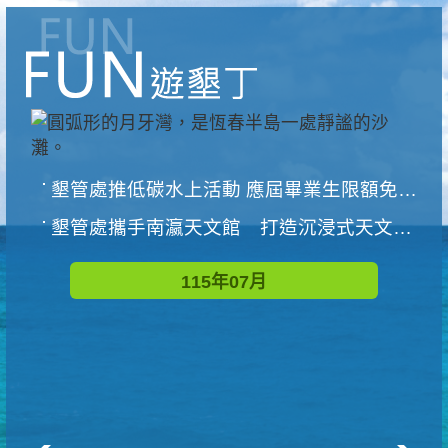
墾管處推低碳水上活動 應屆畢業生限額免費參加
墾管處攜手南瀛天文館 打造沉浸式天文探索營隊
115年07月