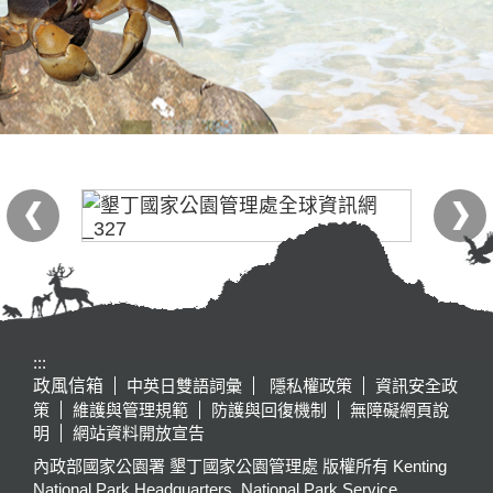
:::
政風信箱
中英日雙語詞彙
隱私權政策
資訊安全政
策
維護與管理規範
防護與回復機制
無障礙網頁說
明
網站資料開放宣告
內政部國家公園署 墾丁國家公園管理處 版權所有 Kenting
National Park Headquarters, National Park Service,