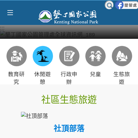
Select Language
▼
跳到主要內容區塊
:::
教育研
休閒遊
行政申
兒童
生態旅
究
憩
辦
遊
社區生態旅遊
社頂部落