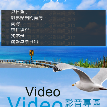
夏日墾丁
帆影點點的南灣
南灣
欖仁溪谷
獨木舟
龍磐草原日出