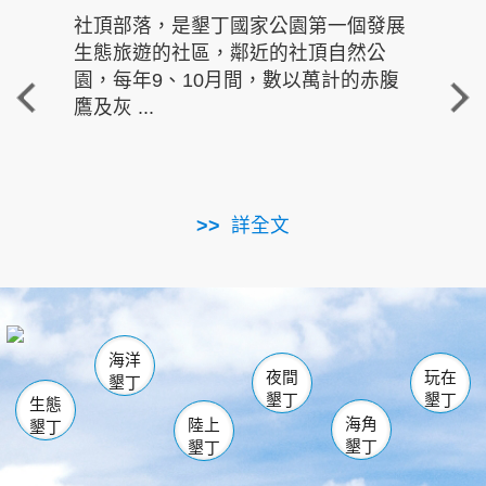
社頂部落，是墾丁國家公園第一個發展
龍水
生態旅遊的社區，鄰近的社頂自然公
的有
園，每年9、10月間，數以萬計的赤腹
重要
鷹及灰 ...
走進沁 
詳全文
南仁湖
龜山
海生館
滿州
出火
恆春
佳樂水
萬里桐
龍鑾潭自然中心
森林遊樂區
瓊麻館
南灣
關山
墾管處遊客中心
社頂公園
風吹沙
後壁湖
船帆石
白砂
海洋
龍磐公園
香蕉灣
貓鼻頭
砂島
龍坑
鵝鑾鼻
夜間
玩在
墾丁
墾丁
墾丁
生態
海角
陸上
墾丁
墾丁
墾丁