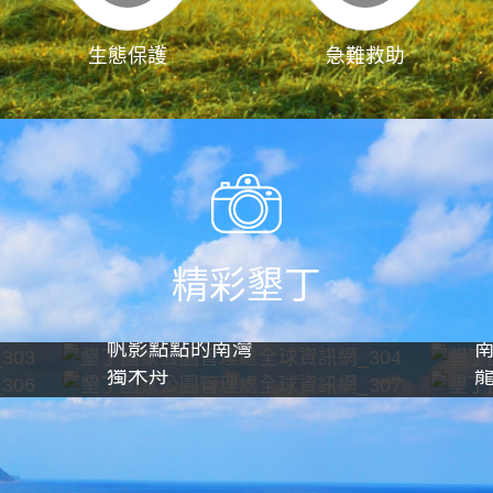
生態保護
急難救助
精彩墾丁
帆影點點的南灣
獨木舟