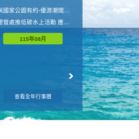
世界地球清潔日 墾管處辦理「2026年墾丁國家公園沙灘淨灘活動」
與國家公園有約-優游潮間探險者
墾管處推低碳水上活動 應屆畢業生限額免費參加
115年09月
115年08月
查看全年行事曆