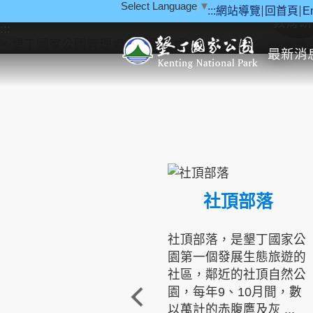
Select Language
▼
:::
網站導覽
回首頁
E
跳到主要內容區塊
教育研
:::
最新消
社頂部落
社頂部落，是墾丁國家公
園第一個發展生態旅遊的
社區，鄰近的社頂自然公
園，每年9、10月間，數
以萬計的赤腹鷹及灰 ...