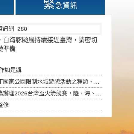
緊
急資訊
，白海豚颱風持續接近臺灣，請密切
變準備
應作如是觀
園限制水域遊憩活動之種類、範圍、時間及行為」，自即日生效。
6台灣盃火箭競賽，陸、海、空域警戒及協調相關事宜，因颱風備案事宜
整修