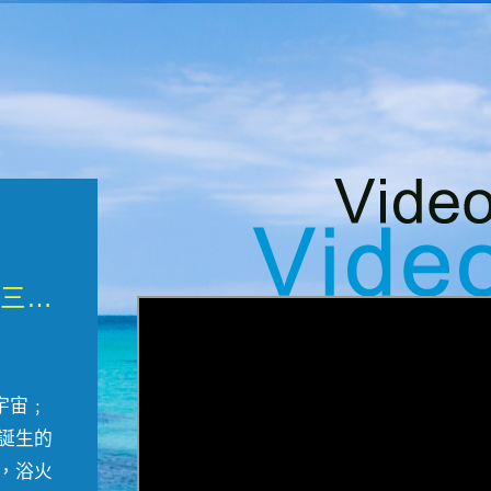
微觀墾丁三部曲 重生....
宇宙﹔
誕生的
，浴火