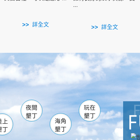
...
詳全文
詳全文
南仁湖
滿州
火
佳樂水
然中心
森林遊樂區
南灣
墾管處遊客中心
社頂公園
風吹沙
湖
船帆石
龍磐公園
香蕉灣
頭
砂島
龍坑
鵝鑾鼻
夜間
玩在
墾丁
墾丁
海角
陸上
墾丁
墾丁