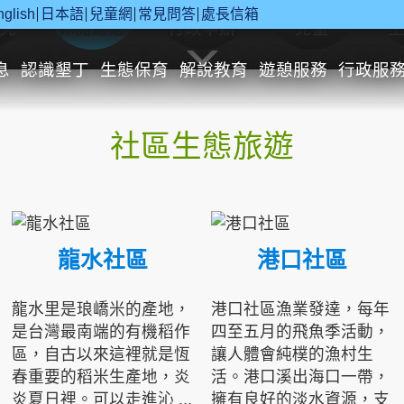
nglish
日本語
兒童網
常見問答
處長信箱
究
休閒遊憩
行政申辦
兒童
息
認識墾丁
生態保育
解說教育
遊憩服務
行政服
社區生態旅遊
龍水社區
港口社區
龍水里是琅嶠米的產地，
港口社區漁業發達，每年
是台灣最南端的有機稻作
四至五月的飛魚季活動，
區，自古以來這裡就是恆
讓人體會純樸的漁村生
春重要的稻米生產地，炎
活。港口溪出海口一帶，
炎夏日裡。可以走進沁 ...
擁有良好的淡水資源，支