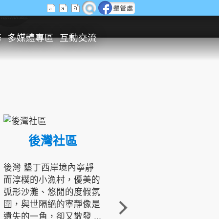
生態旅遊
務
多媒體專區
互動交流
後灣社區
國境之南生態文化發展協會
後灣 墾丁西岸境內寧靜
而淳樸的小漁村，優美的
龍坑地區為隆起的珊瑚礁
弧形沙灘、悠閒的度假氛
地形，由於地處鵝鑾鼻夾
圍，與世隔絕的寧靜像是
角的端點，冬季海浪拍打
遺失的一角，卻又散發 ...
著礁岸，旺盛的侵蝕作