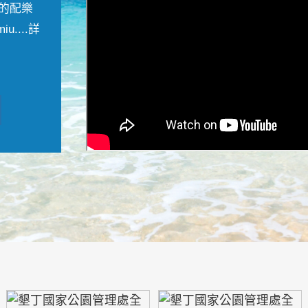
的配樂
....
詳