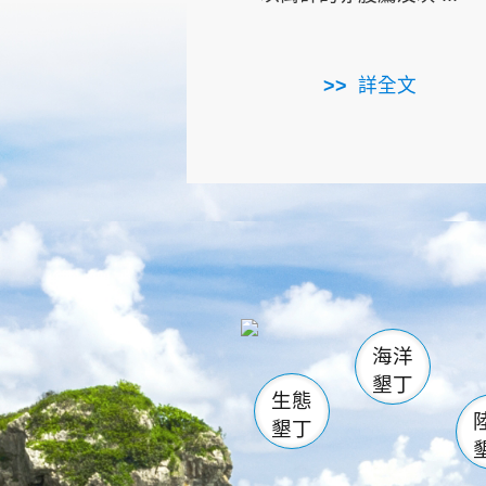
詳全文
龜山
海生館
出
恆春
萬里桐
龍鑾潭自
瓊麻館
關山
後壁
白砂
海洋
貓鼻
墾丁
生態
墾丁