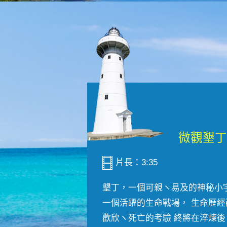
片長：3:35
墾丁，一個可親ヽ易及的神秘小
一個活躍的生命戰場， 生命歷經
歡欣ヽ死亡的考驗 終將在淬煉後