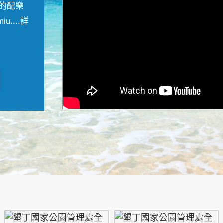
的配樂
....
詳