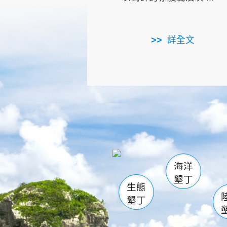
詳全文
龜山
海生館
出
恆春
萬里桐
龍鑾潭自
瓊麻館
關山
後壁
白砂
海洋
貓鼻
墾丁
生態
墾丁