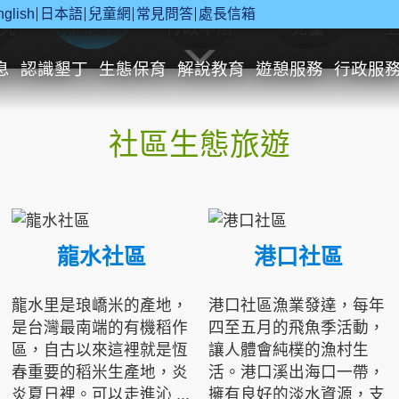
nglish
日本語
兒童網
常見問答
處長信箱
究
休閒遊憩
行政申辦
兒童
息
認識墾丁
生態保育
解說教育
遊憩服務
行政服
社區生態旅遊
龍水社區
港口社區
龍水里是琅嶠米的產地，
港口社區漁業發達，每年
是台灣最南端的有機稻作
四至五月的飛魚季活動，
區，自古以來這裡就是恆
讓人體會純樸的漁村生
春重要的稻米生產地，炎
活。港口溪出海口一帶，
炎夏日裡。可以走進沁 ...
擁有良好的淡水資源，支