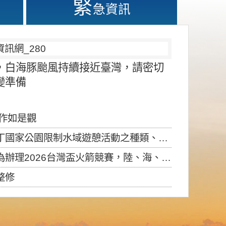
緊
急資訊
，白海豚颱風持續接近臺灣，請密切
變準備
應作如是觀
園限制水域遊憩活動之種類、範圍、時間及行為」，自即日生效。
6台灣盃火箭競賽，陸、海、空域警戒及協調相關事宜，因颱風備案事宜
整修