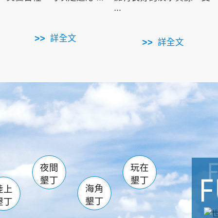
...
詳全文
詳全文
南仁湖
滿州
火
佳樂水
然中心
森林遊樂區
南灣
墾管處遊客中心
社頂公園
風吹沙
湖
船帆石
龍磐公園
香蕉灣
頭
砂島
龍坑
鵝鑾鼻
夜間
玩在
墾丁
墾丁
海角
陸上
墾丁
墾丁