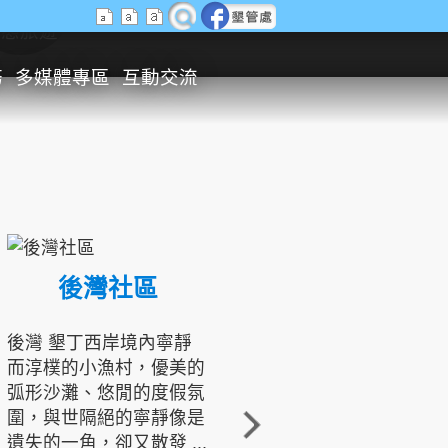
生態旅遊
務
多媒體專區
互動交流
後灣社區
國境之南生態文化發展協會
後灣 墾丁西岸境內寧靜
而淳樸的小漁村，優美的
龍坑地區為隆起的珊瑚礁
弧形沙灘、悠閒的度假氛
地形，由於地處鵝鑾鼻夾
圍，與世隔絕的寧靜像是
角的端點，冬季海浪拍打
遺失的一角，卻又散發 ...
著礁岸，旺盛的侵蝕作