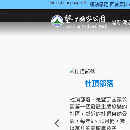
Select Language
▼
:::
網站導覽
回首頁
E
跳到主要內容區塊
教育研
:::
最新消
社頂部落
社頂部落，是墾丁國家公
園第一個發展生態旅遊的
社區，鄰近的社頂自然公
園，每年9、10月間，數
以萬計的赤腹鷹及灰 ...