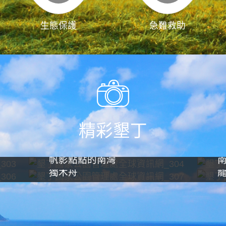
生態保護
急難救助
精彩墾丁
帆影點點的南灣
獨木舟