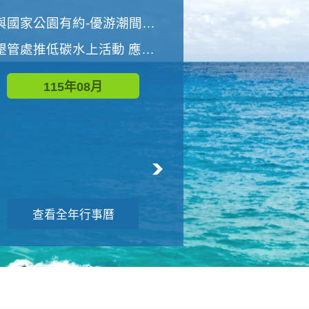
世界地球清潔日 墾管處辦理「2026年墾丁國家公園沙灘淨灘活動」
與國家公園有約-優游潮間探險者
墾管處推低碳水上活動 應屆畢業生限額免費參加
115年09月
115年08月
查看全年行事曆