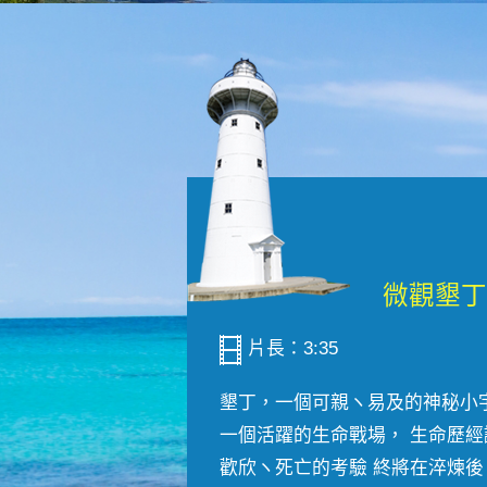
片長：3:35
墾丁，一個可親ヽ易及的神秘小
一個活躍的生命戰場， 生命歷經
歡欣ヽ死亡的考驗 終將在淬煉後