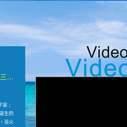
微觀墾丁三部曲 重生....
宇宙﹔
誕生的
，浴火