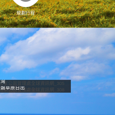
規劃行程
影像直播
南灣
龍磐草原日出