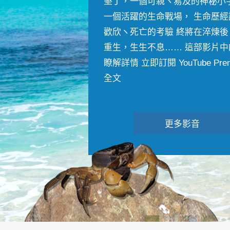
墾丁，一個可親ヽ易及的神秘小
一個活躍的生命戰場， 生命歷經
歡欣ヽ死亡的考驗 終將在淬煉後
重生，生生不息…… 這部影片中
瞭解詳情 立即訂閱 YouTube Premiu
全文
更多影音