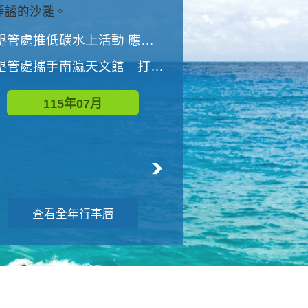
與國家公園有約-優游潮間
墾管處推低碳水上活動 應屆畢業生限額免費參加
墾管處推低碳水上活動 應屆畢業生限額
墾管處攜手南瀛天文館 打造沉浸式天文探索營隊
115年08月
115年07月
查看全年行事曆