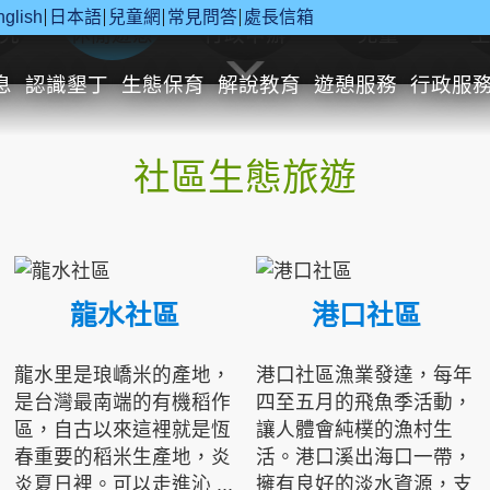
nglish
日本語
兒童網
常見問答
處長信箱
究
休閒遊憩
行政申辦
兒童
息
認識墾丁
生態保育
解說教育
遊憩服務
行政服
社區生態旅遊
龍水社區
港口社區
龍水里是琅嶠米的產地，
港口社區漁業發達，每年
是台灣最南端的有機稻作
四至五月的飛魚季活動，
區，自古以來這裡就是恆
讓人體會純樸的漁村生
春重要的稻米生產地，炎
活。港口溪出海口一帶，
炎夏日裡。可以走進沁 ...
擁有良好的淡水資源，支