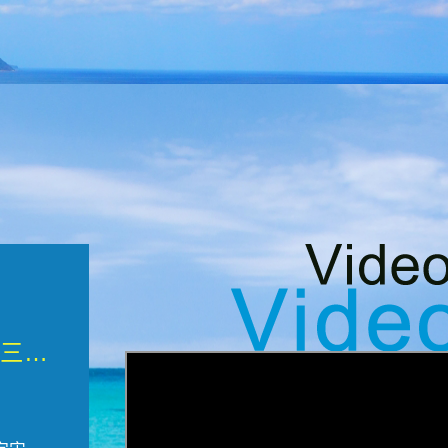
微觀墾丁三部曲 重生....