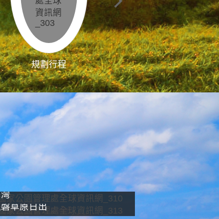
規劃行程
影像直播
南灣
龍磐草原日出