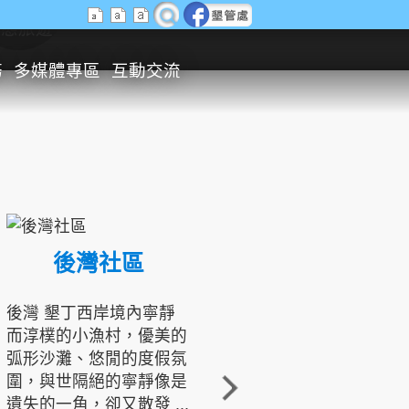
生態旅遊
務
多媒體專區
互動交流
後灣社區
國境之南生態文化發展協會
後灣 墾丁西岸境內寧靜
而淳樸的小漁村，優美的
龍坑地區為隆起的珊瑚礁
弧形沙灘、悠閒的度假氛
地形，由於地處鵝鑾鼻夾
圍，與世隔絕的寧靜像是
角的端點，冬季海浪拍打
遺失的一角，卻又散發 ...
著礁岸，旺盛的侵蝕作