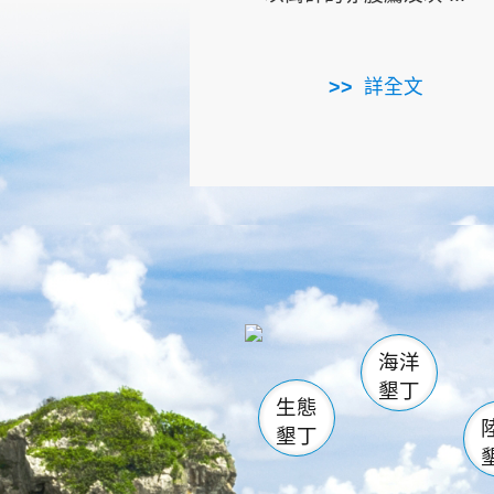
詳全文
龜山
海生館
出
恆春
萬里桐
龍鑾潭自
瓊麻館
關山
後壁
白砂
海洋
貓鼻
墾丁
生態
墾丁