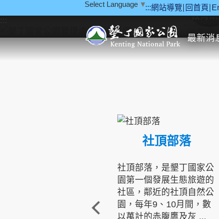
Select Language
▼
:::
網站導覽
回首頁
E
跳到主要內容區塊
教育研
:::
最新消
社頂部落
社頂部落，是墾丁國家公
園第一個發展生態旅遊的
社區，鄰近的社頂自然公
園，每年9、10月間，數
以萬計的赤腹鷹及灰 ...