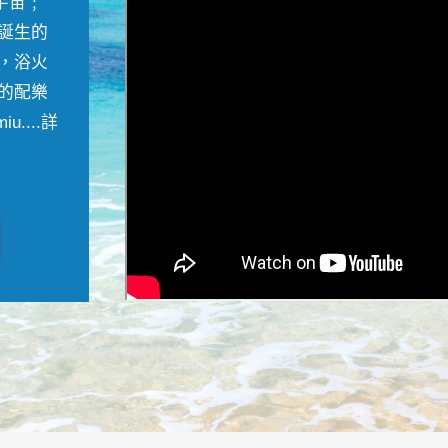
宇宙﹔
誕生的
，浴火
的配樂
....
詳