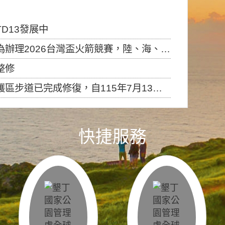
D13發展中
6台灣盃火箭競賽，陸、海、空域警戒及協調相關事宜，因颱風備案事宜
整修
，自115年7月13日（星期一）起恢復開放入園，歡迎民眾依規定申請入園....
快捷服務