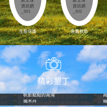
生態保護
急難救助
精彩墾丁
帆影點點的南灣
獨木舟