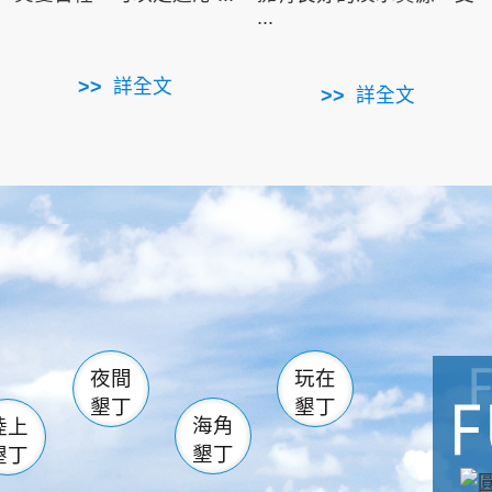
...
詳全文
詳全文
南仁湖
滿州
火
佳樂水
然中心
森林遊樂區
南灣
墾管處遊客中心
社頂公園
風吹沙
湖
船帆石
龍磐公園
香蕉灣
頭
砂島
龍坑
鵝鑾鼻
夜間
玩在
墾丁
墾丁
海角
陸上
墾丁
墾丁