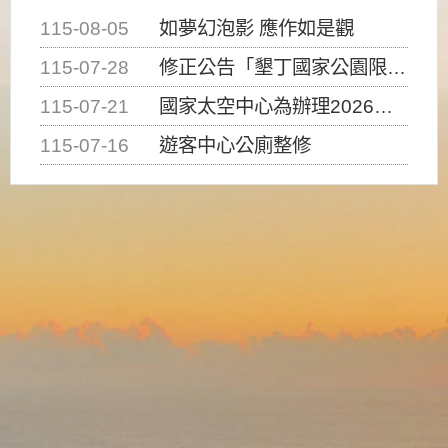
115-08-05
如夢幻泡影 應作如是觀
115-07-28
修正公告「墾丁國家公園限制水域遊憩活動之種類、範圍、時間及行為」，自即日生效。
115-07-21
國家太空中心為辦理2026台灣盃火箭競賽，陸、海、空域警戒及協調相關事宜，因颱風備案事宜
115-07-16
遊客中心公廁整修