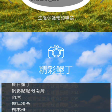
生態保護預約申請
精彩墾丁
夏日墾丁
帆影點點的南灣
南灣
欖仁溪谷
獨木舟