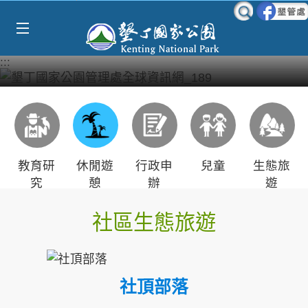
Select Language
▼
跳到主要內容區塊
:::
教育研
休閒遊
行政申
兒童
生態旅
究
憩
辦
遊
社區生態旅遊
社頂部落