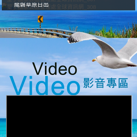
龍磐草原日出