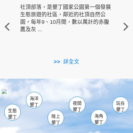
社頂部落，是墾丁國家公園第一個發展
龍水
生態旅遊的社區，鄰近的社頂自然公
的有
園，每年9、10月間，數以萬計的赤腹
重要
鷹及灰 ...
走進沁 
詳全文
南仁湖
龜山
海生館
滿州
出火
恆春
佳樂水
萬里桐
龍鑾潭自然中心
森林遊樂區
瓊麻館
南灣
關山
墾管處遊客中心
社頂公園
風吹沙
後壁湖
船帆石
白砂
海洋
龍磐公園
香蕉灣
貓鼻頭
砂島
龍坑
鵝鑾鼻
夜間
玩在
墾丁
墾丁
墾丁
生態
海角
陸上
墾丁
墾丁
墾丁