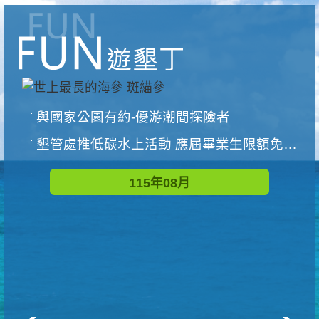
與國家公園有約-優游潮間探險者
墾管處推低碳水上活動 應屆畢業生限額免費參加
115年08月